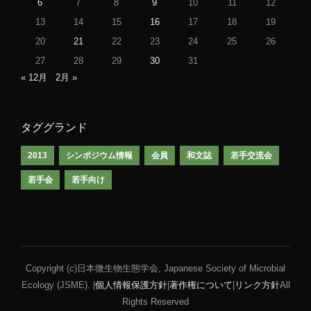
6
7
8
9
10
11
12
13
14
15
16
17
18
19
20
21
22
23
24
25
26
27
28
29
30
31
« 12月
2月 »
タググランド
2013
シンポジウム情報
会員
和文誌
若手交流会
若手会
若手向け
Copyright (c)日本微生物生態学会, Japanese Society of Microbial
Ecology (JSME). |
個人情報保護方針
|
著作権について
|
リンク方針
All
Rights Reserved