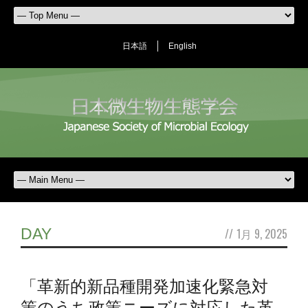
日本語
English
DAY
//
1月 9, 2025
「革新的新品種開発加速化緊急対
策のうち政策ニーズに対応した革