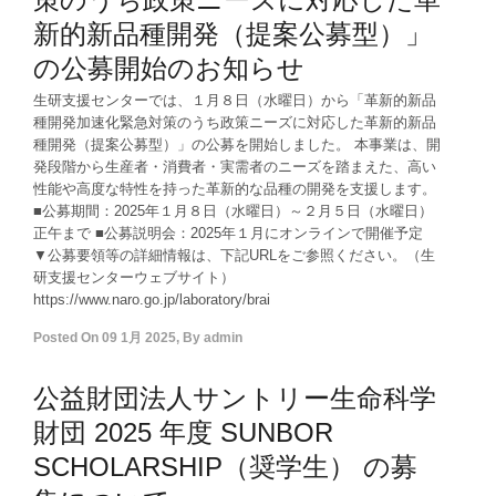
新的新品種開発（提案公募型）」
の公募開始のお知らせ
生研支援センターでは、１月８日（水曜日）から「革新的新品
種開発加速化緊急対策のうち政策ニーズに対応した革新的新品
種開発（提案公募型）」の公募を開始しました。 本事業は、開
発段階から生産者・消費者・実需者のニーズを踏まえた、高い
性能や高度な特性を持った革新的な品種の開発を支援します。
■公募期間：2025年１月８日（水曜日）～２月５日（水曜日）
正午まで ■公募説明会：2025年１月にオンラインで開催予定
▼公募要領等の詳細情報は、下記URLをご参照ください。（生
研支援センターウェブサイト）
https://www.naro.go.jp/laboratory/brai
Posted On
09 1月 2025
,
By
admin
公益財団法人サントリー生命科学
財団 2025 年度 SUNBOR
SCHOLARSHIP（奨学生） の募