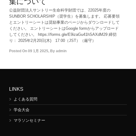
集について
公益財団法人サントリー生命科学財団では、22025年度の
SUNBOR SCHOLARSHIP（奨学生）を募集します。 応募要領
とエントリーシートは奨励事業のページからダウンロードして
ください。 エントリーシートはGoogle formからアップロード
してください。 https://forms.gle/E9izaGu41hSAXdM29 締切
り： 2025年2月20日(木) 17:00（JST）（厳守）
Posted On
09 1月 2025
,
By
admin
LINKS
よくある質問
学会大会
マラソンセミナー