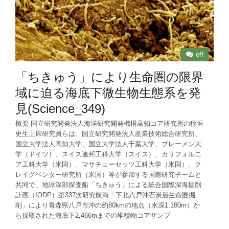
off
「ちきゅう」により生命圏の限界
域に迫る海底下微生物生態系を発
見(Science_349)
概要 国立研究開発法人海洋研究開発機構高知コア研究所の稲垣
史生上席研究員らは、国立研究開発法人産業技術総合研究所、
国立大学法人高知大学、国立大学法人千葉大学、ブレーメン大
学（ドイツ）、スイス連邦工科大学（スイス）、カリフォルニ
ア工科大学（米国）、マサチューセッツ工科大学（米国）、ク
レイグベンター研究所（米国）等が参加する国際研究チームと
共同で、地球深部探査船「ちきゅう」による統合国際深海掘削
計画（IODP）第337次研究航海「下北八戸沖石炭層生命圏掘
削」により青森県八戸市沖の約80kmの地点（水深1,180m）か
ら採取された海底下2,466mまでの堆積物コアサンプ