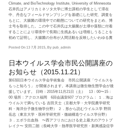
Climate, and BioTechnology Institute, University of Minnesota
石井氏はアメリカミネソタ大学に博士課程の学生として滞在
中、丹念なフィールドサンプリングを基礎にした研究、調査を
もとに、大腸菌の環境中での動態についての研究をまとめ、博
士号を取得した。この中で石井氏は大腸菌が土壌や藻類に付着
することにより環境中で長期に生残あるいは増殖しうることを
初めて証明し、大腸菌の分布が人間活動を反映したいわゆる糞
Posted On
13 7月 2015
,
By
pub_admin
日本ウイルス学会市民公開講座の
お知らせ（2015.11.21）
第63回日本ウイルス学会学術集会 市民公開講座「ウイルスを
もっと知ろう」 が開催されます。本講座は微生物生態学会が後
援しています。 日時：2015年11月21日（土） 13：00〜15：
00 場所：アクロス福岡 6回会議室607 プログラム： １．海は
ウイルスで満ちている 吉田天士（京都大学・大学院農学研究
科・海洋分子微生物学分野） ２．形から読むウイルス学 野田
岳志（東京大学・医科学研究所・微細構造ウイルス学分野）
３．エボラ出血熱 〜西アフリカにおける史上最大のアウトブ
レイク〜 安田二朗（長崎大学・熱帯医学研究所・新興感染症学