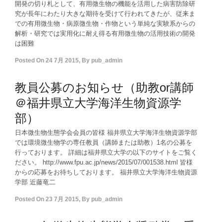
開発の切り札として、有用微生物の機能を活用した病害防除研
究が長年にわたり大きな期待を受けて行われてきたが、従来ま
での有用微生物・病原微生物・作物という単純な実験系からの
解析・研究では実用化に耐え得る有用微生物の活用技術の開発
は困難
Posted On
24 7月 2015
,
By
pub_admin
教員公募のお知らせ（助教or講師
＠福井県立大学海洋生物資源学
部）
日本微生物生態学会会員の皆様 福井県立大学海洋生物資源学部
では環境微生物学の専任教員（講師または助教）1名の公募を
行っております。 詳細は福井県立大学の以下のサイトをご覧く
ださい。 http://www.fpu.ac.jp/news/2015/07/001538.html 皆様
からの応募をお待ちしております。 福井県立大学海洋生物資源
学部 近藤竜二
Posted On
23 7月 2015
,
By
pub_admin