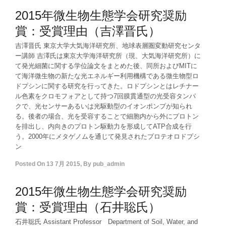
2015年微生物生態学会研究奨励
賞：受賞理由（吉澤晋氏）
吉澤晋氏 東京大学大気海洋研究所、地球表層圏変動研究センタ
ー講師 吉澤氏は東京大学海洋研究所（現、大気海洋研究所）に
て発光細菌に関する学位論文をまとめた後、同所およびMITに
て海洋微生物の新たな光エネルギー利用機構である微生物型ロ
ドプシンに関する研究を行ってきた。ロドプシンとはレチナー
ル色素をクロモフォアとして持つ7回膜貫通型の光受容タンパ
クで、光センサーあるいは光駆動型のイオンポンプが知られ
る。後者の場合、光を受容することで細胞内から外にプロトン
を排出し、内向きのプロトン駆動力を形成してATP合成を行
う。2000年にメタゲノムを通じて発見されたプロテオロドプシ
ン
Posted On
13 7月 2015
,
By
pub_admin
2015年微生物生態学会研究奨励
賞：受賞理由（石井聡氏）
石井聡氏 Assistant Professor Department of Soil, Water, and