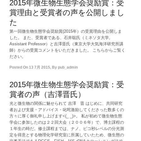
2015年微生物生態学会奨励賞：受
賞理由と受賞者の声を公開しまし
た
第一回微生物生態学会奨励賞(2015年）の受賞理由を公開しま
した。 また、受賞者である、石井聡氏（ミネソタ大学,
Assistant Professor）と吉澤晋氏（東京大学大気海洋研究所講
師）からの受賞コメントをいただきました。 こちらからご覧く
ださい。
Posted On
13 7月 2015
,
By
pub_admin
2015年微生物生態学会奨励賞：受
賞者の声（吉澤晋氏）
光と微生物の関係に魅せられて 吉澤 晋 はじめに、共同研究
者および支援・アドバイス・叱咤激励してくださった数多くの
方々に厚く御礼申し上げます<(_ _)>。 私が初めて微生物生態
学会に参加したのは２２回大会（２００６年）で、博士課程の
１年生の時だ。修士課程までは、ナノ、ピコ秒レベルの分光測
定を得意とする物理化学研究室に所属していたため、微生態の