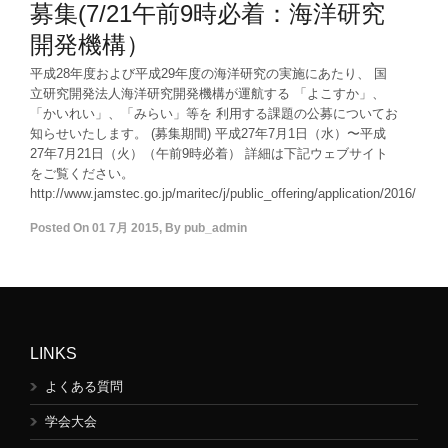
募集(7/21午前9時必着：海洋研究
開発機構）
平成28年度および平成29年度の海洋研究の実施にあたり、 国
立研究開発法人海洋研究開発機構が運航する 「よこすか」、
「かいれい」、「みらい」等を 利用する課題の公募についてお
知らせいたします。 (募集期間) 平成27年7月1日（水）〜平成
27年7月21日（火）（午前9時必着） 詳細は下記ウェブサイト
をご覧ください。
http://www.jamstec.go.jp/maritec/j/public_offering/application/2016/
Posted On
01 7月 2015
,
By
pub_admin
LINKS
よくある質問
学会大会