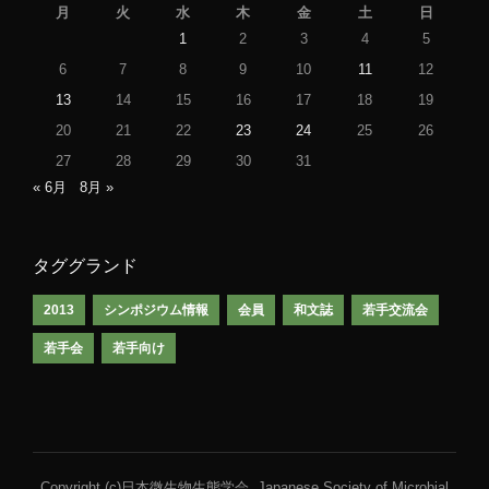
月
火
水
木
金
土
日
1
2
3
4
5
6
7
8
9
10
11
12
13
14
15
16
17
18
19
20
21
22
23
24
25
26
27
28
29
30
31
« 6月
8月 »
タググランド
2013
シンポジウム情報
会員
和文誌
若手交流会
若手会
若手向け
Copyright (c)日本微生物生態学会, Japanese Society of Microbial