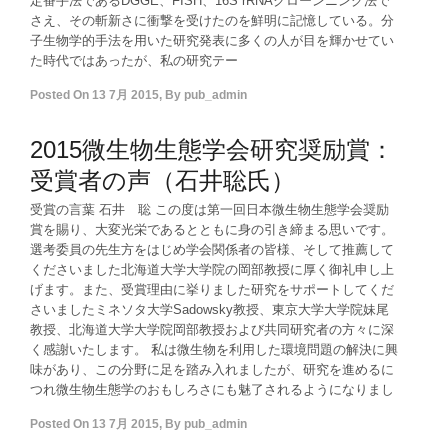
定番手法であるDGGE、FISH、16S rRNAクローンニング法で
さえ、その斬新さに衝撃を受けたのを鮮明に記憶している。分
子生物学的手法を用いた研究発表に多くの人が目を輝かせてい
た時代ではあったが、私の研究テー
Posted On
13 7月 2015
,
By
pub_admin
2015微生物生態学会研究奨励賞：
受賞者の声（石井聡氏）
受賞の言葉 石井 聡 この度は第一回日本微生物生態学会奨励
賞を賜り、大変光栄であるとともに身の引き締まる思いです。
選考委員の先生方をはじめ学会関係者の皆様、そして推薦して
くださいました北海道大学大学院の岡部教授に厚く御礼申し上
げます。また、受賞理由に挙りました研究をサポートしてくだ
さいましたミネソタ大学Sadowsky教授、東京大学大学院妹尾
教授、北海道大学大学院岡部教授および共同研究者の方々に深
く感謝いたします。 私は微生物を利用した環境問題の解決に興
味があり、この分野に足を踏み入れましたが、研究を進めるに
つれ微生物生態学のおもしろさにも魅了されるようになりまし
Posted On
13 7月 2015
,
By
pub_admin