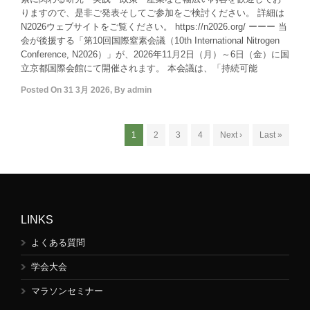
りますので、是非ご発表そしてご参加をご検討ください。 詳細は
N2026ウェブサイトをご覧ください。 https://n2026.org/ ーーー 当
会が後援する「第10回国際窒素会議（10th International Nitrogen
Conference, N2026）」が、2026年11月2日（月）～6日（金）に国
立京都国際会館にて開催されます。 本会議は、「持続可能
Posted On
31 3月 2026
,
By
admin
1
2
3
4
Next ›
Last »
LINKS
よくある質問
学会大会
マラソンセミナー