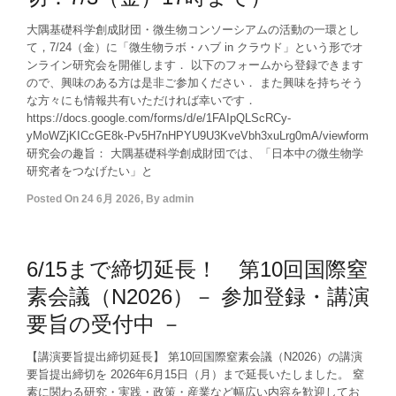
大隅基礎科学創成財団・微生物コンソーシアムの活動の一環とし
て，7/24（金）に「微生物ラボ・ハブ in クラウド」という形でオ
ンライン研究会を開催します． 以下のフォームから登録できます
ので、興味のある方は是非ご参加ください． また興味を持ちそう
な方々にも情報共有いただければ幸いです．
https://docs.google.com/forms/d/e/1FAIpQLScRCy-
yMoWZjKICcGE8k-Pv5H7nHPYU9U3KveVbh3xuLrg0mA/viewform
研究会の趣旨： 大隅基礎科学創成財団では、「日本中の微生物学
研究者をつなげたい」と
Posted On
24 6月 2026
,
By
admin
6/15まで締切延長！ 第10回国際窒
素会議（N2026）－ 参加登録・講演
要旨の受付中 －
【講演要旨提出締切延長】 第10回国際窒素会議（N2026）の講演
要旨提出締切を 2026年6月15日（月）まで延長いたしました。 窒
素に関わる研究・実践・政策・産業など幅広い内容を歓迎してお