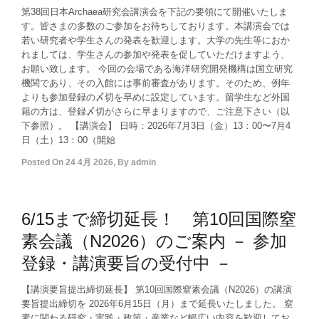
第38回日本Archaea研究会講演会を下記の要領にて開催いたしま
す。皆さまの多数のご参加をお待ちしております。本講演会では
若い研究者や学生さんの発表を歓迎します。大学の先生等におか
れましては、学生さんの参加や発表を促していただけますよう、
お願い致します。 今回の会場である海洋研究開発機構は国立研究
機関であり、その入館には事前審査があります。そのため、例年
よりも参加登録の〆切を早めに設定しています。留学生など外国
籍の方は、登録〆切がさらに早まりますので、ご注意下さい（以
下参照）。 【講演会】 日時：2026年7月3日（金）13：00〜7月4
日（土）13：00（開始
Posted On
24 4月 2026
,
By
admin
6/15まで締切延長！ 第10回国際窒
素会議（N2026）のご案内 － 参加
登録・講演要旨の受付中 －
【講演要旨提出締切延長】 第10回国際窒素会議（N2026）の講演
要旨提出締切を 2026年6月15日（月）まで延長いたしました。 窒
素に関わる研究・実践・政策・産業など幅広い内容を歓迎してお