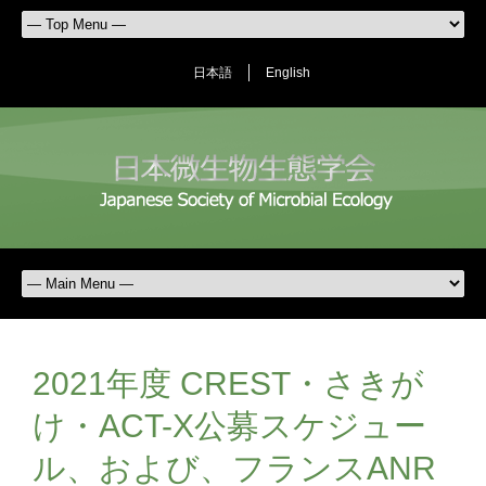
日本語
English
2021年度 CREST・さきが
け・ACT-X公募スケジュー
ル、および、フランスANR