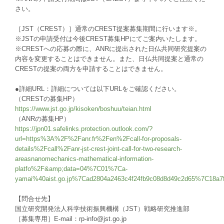
さい。
［JST（CREST）］通常のCREST提案募集期間に行います※。
※JSTの申請受付は今後CREST募集HPにてご案内いたします。
※CRESTへの応募の際に、ANRに提出された日仏共同研究提案の
内容を変更することはできません。また、日仏共同提案と通常の
CRESTの提案の両方を申請することはできません。
●詳細URL：詳細については以下URLをご確認ください。
（CRESTの募集HP）
https://www.jst.go.jp/kisoken/boshuu/teian.html
（ANRの募集HP）
https://jpn01.safelinks.protection.outlook.com/?
url=https%3A%2F%2Fanr.fr%2Fen%2Fcall-for-proposals-
details%2Fcall%2Fanr-jst-crest-joint-call-for-two-research-
areasnanomechanics-mathematical-information-
platfo%2F&amp;data=04%7C01%7Ca-
yamai%40aist.go.jp%7Cad2804a2463c4f24fb9c08d8d49c2d65%7C
【問合せ先】
国立研究開発法人科学技術振興機構（JST）戦略研究推進部
［募集専用］E-mail：rp-info@jst.go.jp