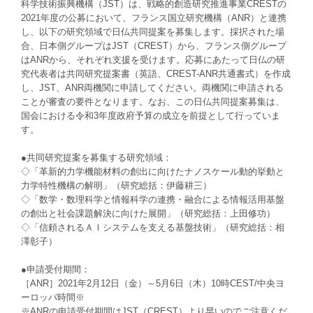
科学技術振興機構（JST）は、戦略的創造研究推進事業CRESTの
2021年度の公募において、フランス国立研究機構（ANR）と連携
し、以下の研究領域で日仏共同提案を募集します。採択された場
合、日本側グループはJST（CREST）から、フランス側グループ
はANRから、それぞれ支援を受けます。応募にあたって日仏の研
究代表者は共同研究提案書（英語、CREST-ANR共通書式）を作成
し、JST、ANR両機関に申請してください。両機関に申請される
ことが審査の要件となります。なお、この日仏共同提案募集は、
国会における令和3年度政府予算の成立を前提として行っていま
す。
●共同研究提案を募集する研究領域：
◇「革新的力学機能材料の創出に向けたナノスケール動的挙動と
力学特性機構の解明」（研究総括：伊藤耕三）
◇「数学・数理科学と情報科学の連携・融合による情報活用基盤
の創出と社会課題解決に向けた展開」（研究総括：上田修功）
◇「信頼されるＡＩシステムを支える基盤技術」（研究総括：相
澤彰子）
●申請受付期間：
［ANR］2021年2月12日（金）～5月6日（木）10時CEST/中央ヨ
ーロッパ時間※
※ANRの申請受付期間はJST（CREST）より早いのでご注意くだ