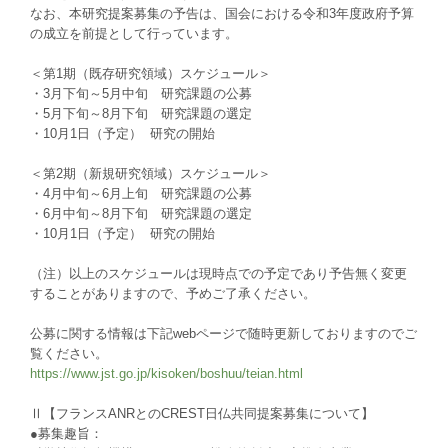
なお、本研究提案募集の予告は、国会における令和3年度政府予算
の成立を前提として行っています。
＜第1期（既存研究領域）スケジュール＞
・3月下旬～5月中旬 研究課題の公募
・5月下旬～8月下旬 研究課題の選定
・10月1日（予定） 研究の開始
＜第2期（新規研究領域）スケジュール＞
・4月中旬～6月上旬 研究課題の公募
・6月中旬～8月下旬 研究課題の選定
・10月1日（予定） 研究の開始
（注）以上のスケジュールは現時点での予定であり予告無く変更
することがありますので、予めご了承ください。
公募に関する情報は下記webページで随時更新しておりますのでご
覧ください。
https://www.jst.go.jp/kisoken/boshuu/teian.html
Ⅱ【フランスANRとのCREST日仏共同提案募集について】
●募集趣旨：