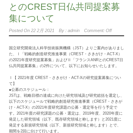
とのCREST日仏共同提案募
集について
Posted On
22 2月 2021
By :
admin
Comment: Off
国立研究開発法人科学技術振興機構（JST）よりご案内がありまし
た、Ⅰ「戦略的創造研究推進事業（CREST・さきがけ・ACT-X）
の2021年度研究提案募集」およびⅡ「フランスANRとのCREST日
仏共同提案募集」の2件について、以下にお知らせいたします。
Ⅰ【 2021年度 CREST・さきがけ・ACT-Xの研究提案募集につい
て】
●公募のスケジュール：
JSTは、戦略目標の達成に向けた研究領域及び研究総括を選定し、
以下のスケジュールで戦略的創造研究推進事業（CREST・さきが
け・ACT-X）の2021年度研究課題の公募・選定等を行う予定で
す。2021年度の研究課題の公募・選定は、2019年度、2020年度に
発足した研究領域（以下、既存研究領域と称します）と2021度に
発足する新規研究領域（以下、新規研究領域と称します）とで、
期間を2回に分けて行います。