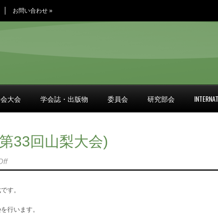
お問い合わせ
»
学会大会
学会誌・出版物
委員会
研究部会
INTERNAT
33回山梨大会)
ff
成です。
会
を行います。