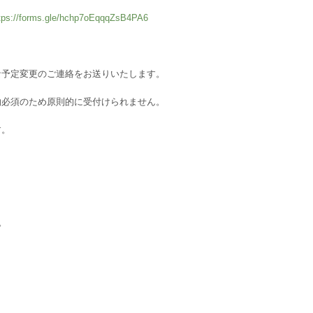
tps://forms.gle/hchp7oEqqqZsB4PA6
な予定変更のご連絡をお送りいたします。
約必須のため原則的に受付けられません。
す。
。