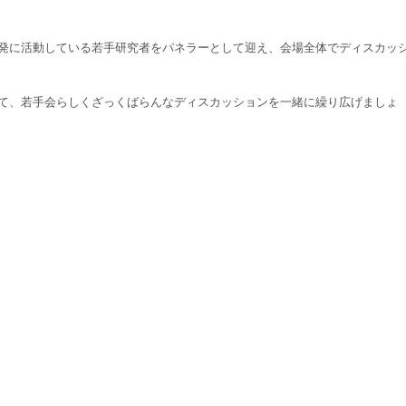
、活発に活動している若手研究者をパネラーとして迎え、会場全体でディスカッ
て、若手会らしくざっくばらんなディスカッションを一緒に繰り広げましょ