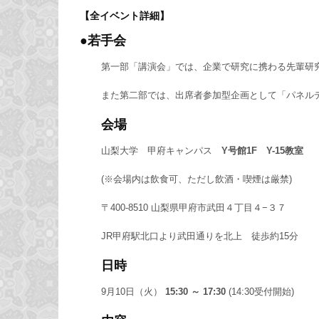
【全イベント詳細】
●若手会
第一部「講演会」では、企業で研究に携わる先輩研
また第二部では、出席者参加型企画として「パネル
会場
山梨大学 甲府キャンパス
Y号館1F Y-15教室
(※会場内は飲食可、ただし飲酒・喫煙は厳禁)
〒400-8510 山梨県甲府市武田４丁目４−３７
JR甲府駅北口より武田通りを北上 徒歩約15分
日時
9月10日（火）
15:30 ～ 17:30
(14:30受付開始)