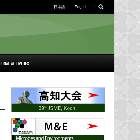
日本語
English
IONAL ACTIVITIES