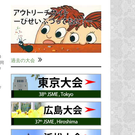
修
過去の大会
後同
け
心