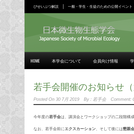
びせいぶつ解説
一般・学生・生徒のための公開イベント
HOME
本学会について
会員向け情報
若手会開催のお知らせ（第
Posted On
30 7月 2019
By :
若手会
Comment: O
今年度の
若手会
は、講演会とワークショップの二段階構
なお、若手会前に
エクスカーション
、そして後には
懇親