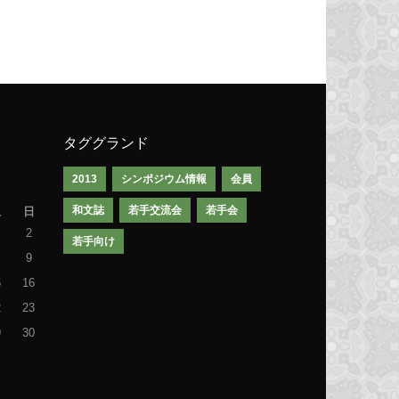
タググランド
2013
シンポジウム情報
会員
和文誌
若手交流会
若手会
土
日
2
若手向け
9
5
16
2
23
9
30