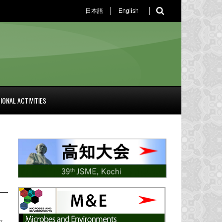
日本語
English
IONAL ACTIVITIES