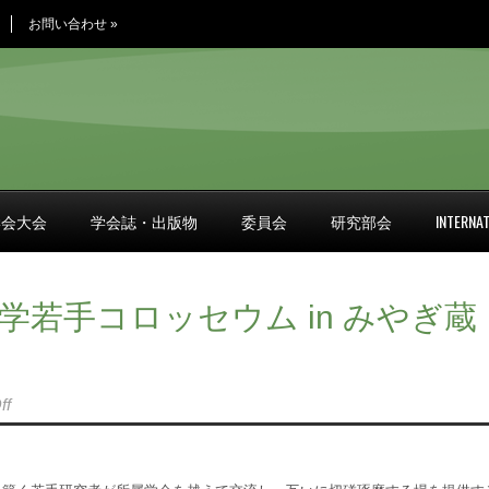
お問い合わせ
»
学会大会
学会誌・出版物
委員会
研究部会
INTERNAT
学若手コロッセウム in みやぎ蔵
ff