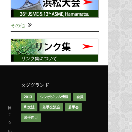
その他
タググランド
2013
シンポジウム情報
会員
和文誌
若手交流会
若手会
土
日
2
若手向け
9
5
16