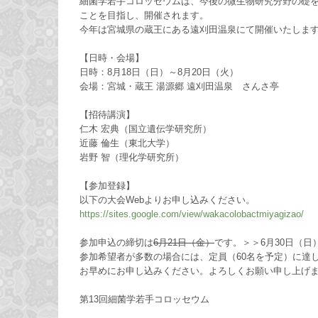
細菌学若手コロッセウムは、今後の微生物研究分野の礎
ことを目指し、開催されます。
今年は宮城県の蔵王にある遠刈田温泉にて開催いたしま
【日時・会場】
日時：8月18日（日）～8月20日（火）
会場：宮城・蔵王 湯源郷 遠刈田温泉 さんさ亭
【招待講演】
仁木 宏典（国立遺伝学研究所）
近藤 倫生（東北大学）
岩野 智（理化学研究所）
【参加登録】
以下の大会Webよりお申し込みください。
https://sites.google.com/view/wakacolobactmiyagizao/
参加申込の締切は
6月21日（金）
です。＞＞6月30日（日
参加希望者が多数の場合には、定員（60名を予定）に達
お早めにお申し込みください。よろしくお願い申し上げ
第13回細菌学若手コロッセウム