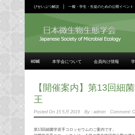
びせいぶつ解説
一般・学生・生徒のための公開イベント
HOME
本学会について
会員向け情報
【開催案内】第13回細菌
王
Posted On
15 5月 2019
By :
admin
Comment: O
第13回細菌学若手コロッセウムのご案内です。