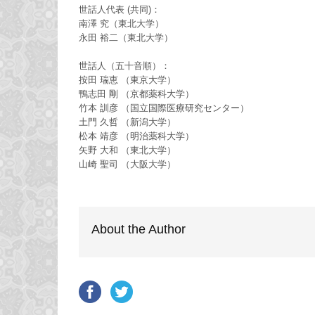
世話人代表 (共同)：
南澤 究（東北大学）
永田 裕二（東北大学）
世話人（五十音順）：
按田 瑞恵 （東京大学）
鴨志田 剛 （京都薬科大学）
竹本 訓彦 （国立国際医療研究センター）
土門 久哲 （新潟大学）
松本 靖彦 （明治薬科大学）
矢野 大和 （東北大学）
山崎 聖司 （大阪大学）
About the Author