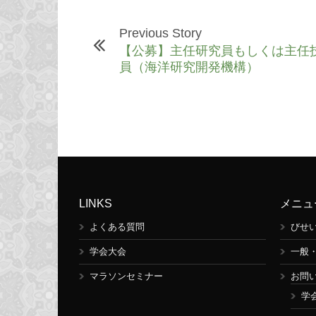
Previous Story
【公募】主任研究員もしくは主任
員（海洋研究開発機構）
LINKS
メニュ
よくある質問
びせ
学会大会
一般
マラソンセミナー
お問
学