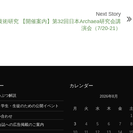
Next Story
技術研究
【開催案内】第32回日本Archaea研究会講
演会（7/20-21）
ー
カレンダー
いぶつ解説
2026年8月
・学生・生徒のための公開イベント
月
火
水
木
金
1
い合わせ
3
4
5
6
7
8
会誌への広告掲載のご案内
10
11
12
13
14
1