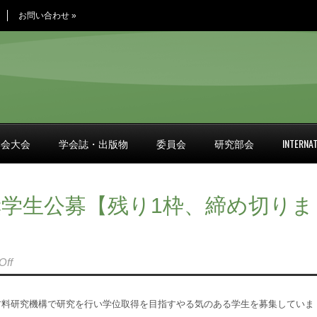
お問い合わせ
»
学会大会
学会誌・出版物
委員会
研究部会
INTERNAT
奨学生公募【残り1枠、締め切りま
Off
材料研究機構で研究を行い学位取得を目指すやる気のある学生を募集していま