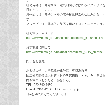
す。
研究内容は、発電細菌・電気細菌と呼ばれるバクテリア
目的としています。
具体的には、分子レベルの電子移動酵素の仕組みから、
す。
グループでは、基本的に英語を用いてコミュニケーショ
研究室ホームページ:
http://www.nims.go.jp/nanointerface/iecmc_nims/index.ht
奨学制度に関して：
http://www.nims.go.jp/hokudai/chem/nims_GRA_en.html
問い合わせ先
北海道大学 大学院総合化学院 客員准教授
国立研究開発法人物質・材料研究機構 エネルギー環境
岡本章玄（おかもと あきひろ）
TEL: 029-840-4430
E-mail: OKAMOTO.akihiro＝nims.go.jp
（=を＠に変えてください。）