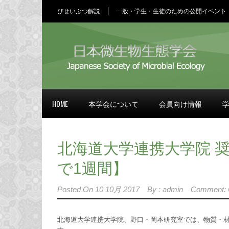
びせいぶつ解説
一般・学生・生徒のための公開イベント
HOME
本学会について
会員向け情報
北海道大学連携大学院 
で1週間】
Posted On
10 10月 2017
By :
admin
Comment: 
北海道大学連携大学院、野口・岡本研究室では、物質・