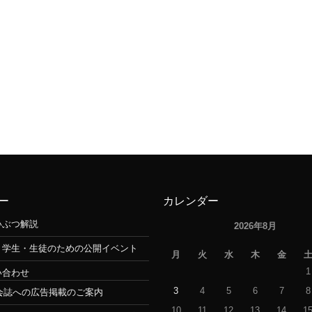
ー
カレンダー
いぶつ解説
2026年8月
・学生・生徒のための公開イベント
月
火
水
木
金
1
い合わせ
3
4
5
6
7
8
会誌への広告掲載のご案内
10
11
12
13
14
1