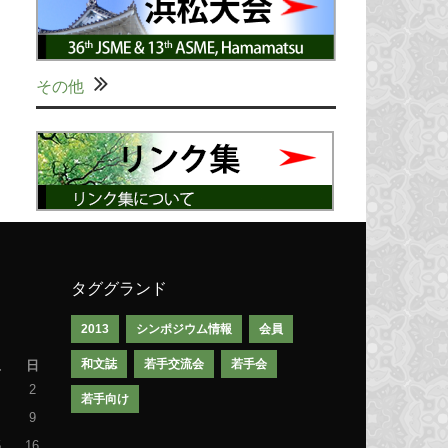
その他
タググランド
2013
シンポジウム情報
会員
和文誌
若手交流会
若手会
土
日
2
若手向け
9
5
16