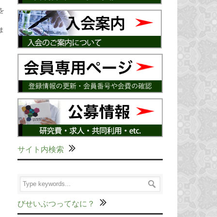
を
ま
サイト内検索
びせいぶつってなに？