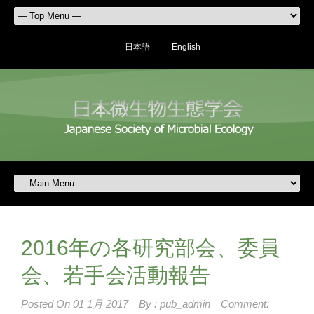
日本語
English
2016年の各研究部会、委員
会、若手会活動報告
Posted On
01 1月 2017
By :
pub_admin
Comment: