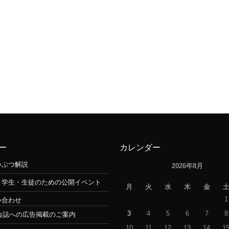
ー
カレンダー
いぶつ解説
2026年8月
・学生・生徒のための公開イベント
月
火
水
木
金
1
い合わせ
3
4
5
6
7
8
会誌への広告掲載のご案内
10
11
12
13
14
1