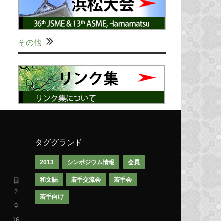
その他
タググランド
2013
シンポジウム情報
会員
和文誌
若手交流会
若手会
土
日
2
若手向け
9
5
16