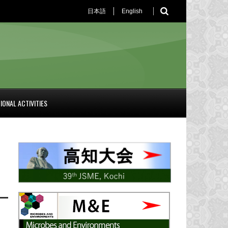
日本語
English
IONAL ACTIVITIES
出
、