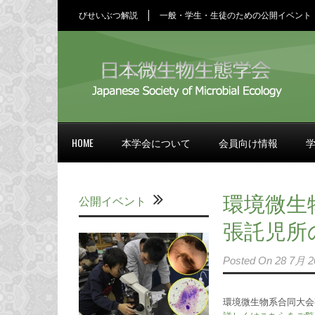
びせいぶつ解説
一般・学生・生徒のための公開イベント
HOME
本学会について
会員向け情報
環境微生
公開イベント
張託児所
Posted On
28 7月 2
環境微生物系合同大会