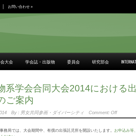
お問い合わせ
»
学会大会
学会誌・出版物
委員会
研究部会
INTERNAT
物系学会合同大会2014における
のご案内
014
By :
男女共同参画・ダイバーシティ
Comment: Off
事務局では、大会期間中、有償の出張託児所を開設いたします。
お申込み等