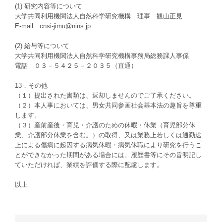
(1) 研究内容等について
大学共同利用機関法人自然科学研究機構 理事 観山正見
E-mail cnsi-jimu@nins.jp
(2) 給与等について
大学共同利用機関法人自然科学研究機構事務局総務課人事係
電話 ０３－５４２５－２０３５（直通）
13．その他
（１）提出された書類は、返却しませんのでご了承ください。
（２）本人事においては、男女共同参画社会基本法の趣旨を尊重
します。
（３）産前産後・育児・介護のための休暇・休業（育児部分休
業、介護部分休業を含む。）の取得、又は業務上若しくは通勤途
上による傷病に起因する病気休暇・病気休職により研究を行うこ
とができなかった期間がある場合には、履歴書等にその旨明記し
ていただければ、業績を評価する際に配慮します。
以上