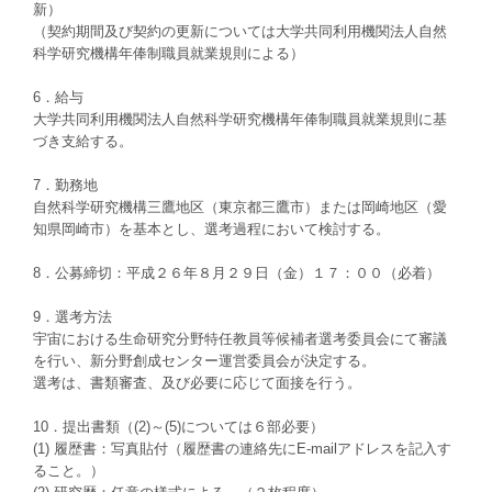
新）
（契約期間及び契約の更新については大学共同利用機関法人自然
科学研究機構年俸制職員就業規則による）
6．給与
大学共同利用機関法人自然科学研究機構年俸制職員就業規則に基
づき支給する。
7．勤務地
自然科学研究機構三鷹地区（東京都三鷹市）または岡崎地区（愛
知県岡崎市）を基本とし、選考過程において検討する。
8．公募締切：平成２６年８月２９日（金）１７：００（必着）
9．選考方法
宇宙における生命研究分野特任教員等候補者選考委員会にて審議
を行い、新分野創成センター運営委員会が決定する。
選考は、書類審査、及び必要に応じて面接を行う。
10．提出書類（(2)～(5)については６部必要）
(1) 履歴書：写真貼付（履歴書の連絡先にE-mailアドレスを記入す
ること。）