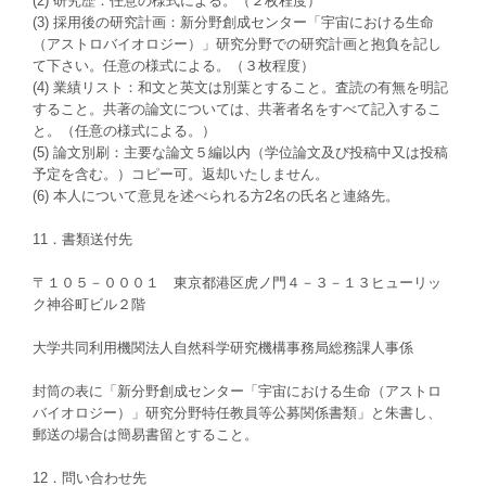
(2) 研究歴：任意の様式による。（２枚程度）
(3) 採用後の研究計画：新分野創成センター「宇宙における生命
（アストロバイオロジー）」研究分野での研究計画と抱負を記し
て下さい。任意の様式による。（３枚程度）
(4) 業績リスト：和文と英文は別葉とすること。査読の有無を明記
すること。共著の論文については、共著者名をすべて記入するこ
と。（任意の様式による。）
(5) 論文別刷：主要な論文５編以内（学位論文及び投稿中又は投稿
予定を含む。）コピー可。返却いたしません。
(6) 本人について意見を述べられる方2名の氏名と連絡先。
11．書類送付先
〒１０５－０００１ 東京都港区虎ノ門４－３－１３ヒューリッ
ク神谷町ビル２階
大学共同利用機関法人自然科学研究機構事務局総務課人事係
封筒の表に「新分野創成センター「宇宙における生命（アストロ
バイオロジー）」研究分野特任教員等公募関係書類」と朱書し、
郵送の場合は簡易書留とすること。
12．問い合わせ先