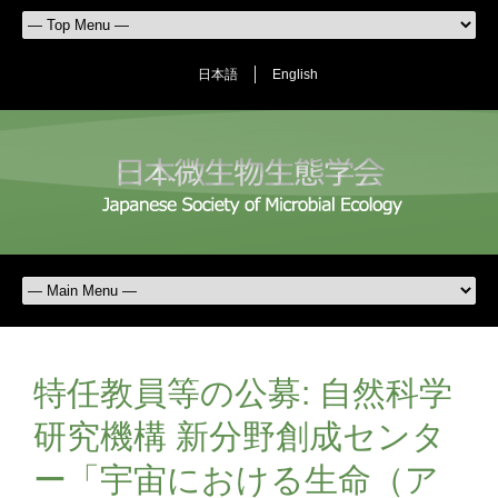
日本語
English
特任教員等の公募: 自然科学
研究機構 新分野創成センタ
ー「宇宙における生命（ア