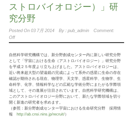
ストロバイオロジー）」研
究分野
Posted On
03 7月 2014
By :
pub_admin
Comment:
Off
自然科学研究機構では、新分野創成センター内に新しい研究分野
として「宇宙における生命（アストロバイオロジー）」研究分野
を平成２５年度より立ち上げました。アストロバイオロジーは、
近い将来超大型の望遠鏡の完成によって系外の惑星に生命の存在
確認が期待される現在、物理学、天文学、惑星科学、生物学、生
命科学、化学、情報科学などの広範な学術分野にまたがる学際領
域として、その進展が注目されています。自然科学研究機構は、
このアストロバイオロジー分野において、新たな学際領域を切り
開く新進の研究者を求めます。
（参照：新分野創成センター宇宙における生命研究分野 採用情
報
http://ab.cnsi.nins.jp/recruit/
）