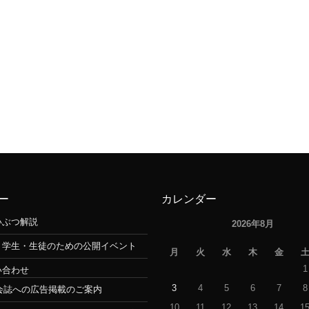
ー
カレンダー
いぶつ解説
2026年8月
・学生・生徒のための公開イベント
月
火
水
木
金
1
い合わせ
3
4
5
6
7
8
会誌への広告掲載のご案内
10
11
12
13
14
1