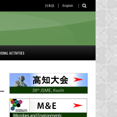
日本語
English
IONAL ACTIVITIES