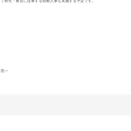
して研究・教育に従事する助教人事も実施する予定です。
中亮一