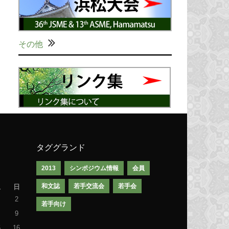
その他
タググランド
2013
シンポジウム情報
会員
和文誌
若手交流会
若手会
土
日
2
若手向け
9
5
16