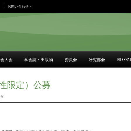
お問い合わせ
»
学会大会
学会誌・出版物
委員会
研究部会
INTERNAT
性限定）公募
ff