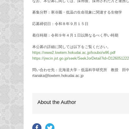
なお、本公募に関しては、採用後、採用された方と連携
募集分野：寒冷圏・低温の生命現象に関連する生物学
応募締切日：令和８年９月１５日
着任時期：令和９年４月１日以降なるべく早い時期
本公募の詳細に関しては以下をご覧ください。
https://www2.lowtem.hokudai.ac.jp/koubo/w96.pdf
https://jrecin.jst.go.jp/seek/SeekJorDetail?id=D126051222
問い合わせ先：北海道大学・低温科学研究所 教授 田
rtanaka@lowtem.hokudai.ac.jp
About the Author