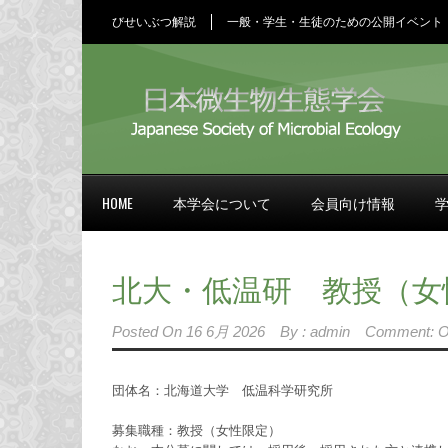
びせいぶつ解説
一般・学生・生徒のための公開イベント
HOME
本学会について
会員向け情報
北大・低温研 教授（女
Posted On
16 6月 2026
By :
admin
Comment: O
団体名：北海道大学 低温科学研究所
募集職種：教授（女性限定）