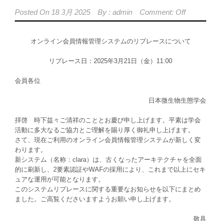
Posted On
18 3月 2025
By :
admin
Comment: Off
オンライン会員情報管理システムのリプレースについて
リプレース日：2025年3月21日（金）11:00
会員各位
日本微生物生態学会
拝啓 時下益々ご清祥のこととお慶び申し上げます。平素は学会
活動に多大なるご協力とご理解を賜り厚く御礼申し上げます。
さて、現在ご利用のオンライン会員情報管理システムが新しく変
わります。
新システム（名称：clara）は、古くなったアーキテクチャを全面
的に刷新し、2要素認証やWAFの採用により、これまで以上にセキ
ュアな運用が可能となります。
このシステムリプレースに関する重要なお知らせを以下にまとめ
ました。ご高覧くださいますようお願い申し上げます。
敬具