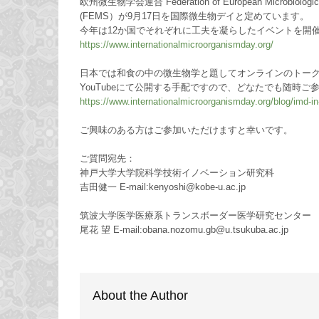
欧州微生物学会連合 Federation of European Microbiological
(FEMS）が9月17日を国際微生物デイと定めています。
今年は12か国でそれぞれに工夫を凝らしたイベントを開
https://www.internationalmicroorganismday.org/
日本では和食の中の微生物学と題してオンラインのトー
YouTubeにて公開する手配ですので、どなたでも随時ご
https://www.internationalmicroorganismday.org/blog/imd-in
ご興味のある方はご参加いただけますと幸いです。
ご質問宛先：
神戸大学大学院科学技術イノベーション研究科
吉田健一 E-mail:kenyoshi@kobe-u.ac.jp
筑波大学医学医療系トランスボーダー医学研究センター
尾花 望 E-mail:obana.nozomu.gb@u.tsukuba.ac.jp
About the Author