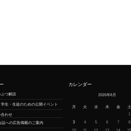
ー
カレンダー
いぶつ解説
2026年8月
・学生・生徒のための公開イベント
月
火
水
木
金
1
い合わせ
3
4
5
6
7
8
会誌への広告掲載のご案内
10
11
12
13
14
1