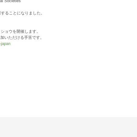
 Societies
催することになりました。
クショウを開催します。
参加いただける手筈です。
-japan