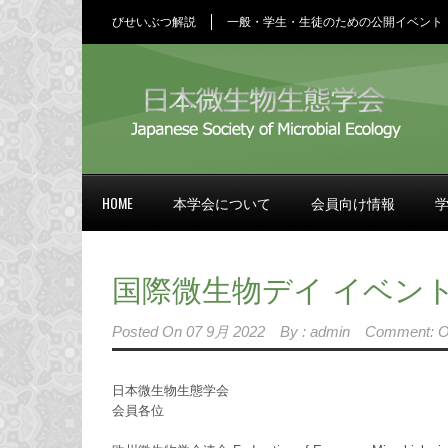
びせいぶつ解説
一般・学生・生徒のための公開イベント
HOME
本学会について
会員向け情報
国際微生物デイ イベント I
Posted On
07 9月 2022
By :
admin
Comment: O
日本微生物生態学会
会員各位