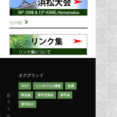
その他
タググランド
2013
シンポジウム情報
会員
和文誌
若手交流会
若手会
土
日
2
若手向け
9
5
16