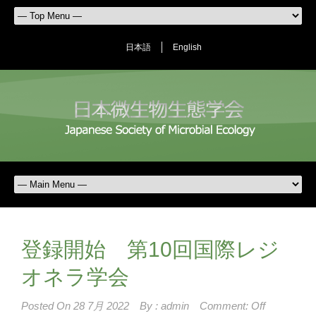
日本語
English
登録開始 第10回国際レジ
オネラ学会
Posted On
28 7月 2022
By :
admin
Comment: Off