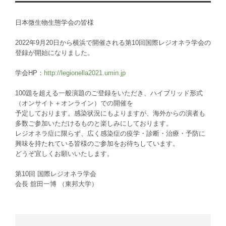
日本微生物生態学会の皆様
2022年9月20日から横浜で開催される第10回国際レジオネラ学会の
登録が開始になりました。
学会HP：
http://legionella2021.umin.jp
100題を超える一般演題のご登録をいただき、ハイブリッド形式
（オンサイト＋オンライン）での開催を
予定しております。感染状況にもよりますが、海外からの演者も
多数ご参加いただけるものと楽しみにしております。
レジオネラ症に限らず、広く感染症の疫学・診断・治療・予防に
興味を持たれている皆様のご参加をお待ちしています。
どうぞ宜しくお願いいたします。
第10回 国際レジオネラ学会
会長 舘田一博 （東邦大学）