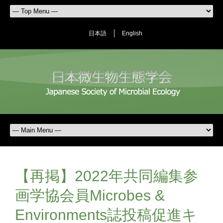
日本語
English
【再掲】2022年共同編集参
画学協会員Microbes &
Environments誌投稿促進キ