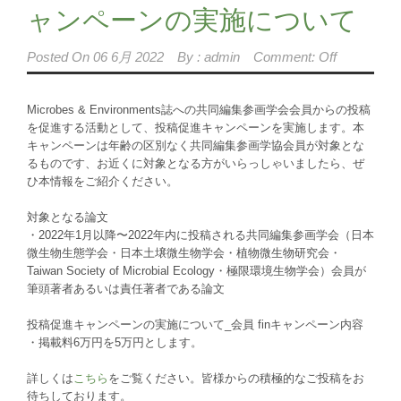
ャンペーンの実施について
Posted On
06 6月 2022
By :
admin
Comment: Off
Microbes & Environments誌への共同編集参画学会会員からの投稿
を促進する活動として、投稿促進キャンペーンを実施します。本
キャンペーンは年齢の区別なく共同編集参画学協会員が対象とな
るものです、お近くに対象となる方がいらっしゃいましたら、ぜ
ひ本情報をご紹介ください。
対象となる論文
・2022年1月以降〜2022年内に投稿される共同編集参画学会（日本
微生物生態学会・日本土壌微生物学会・植物微生物研究会・
Taiwan Society of Microbial Ecology・極限環境生物学会）会員が
筆頭著者あるいは責任著者である論文
投稿促進キャンペーンの実施について_会員 finキャンペーン内容
・掲載料6万円を5万円とします。
詳しくは
こちら
をご覧ください。皆様からの積極的なご投稿をお
待ちしております。