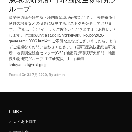
ループ
産業技術総合研究所・地圏資源環境研究部門では、未培養微生
物群の培養などの研究に従事するポスドクを公募しておりま
す。 詳細は下記サイトよりご確認いただきますようお願いいた
します。 https://unit.aist.go.jp/hrd/keiyaku_koubo/2020-
georesenv_0006.html#ttl ご不明な点などございましたら、どう
ぞご遠慮なくお問い合わせください。 (国研)産業技術総合研究
所 地質調査総合センター(GSJ) 地圏資源環境研究部門 地圏
微生物研究グループ 主任研究員 片山 泰樹
katayama.t@aist.go.jp
Posted On
31 7月 2020
,
By
admin
LINKS
よくある質問
学会大会