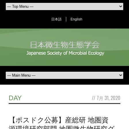
日本語
English
DAY
//
7月 31, 2020
【ポスドク公募】産総研 地圏資
源環境研究部門 地圏微生物研究グ