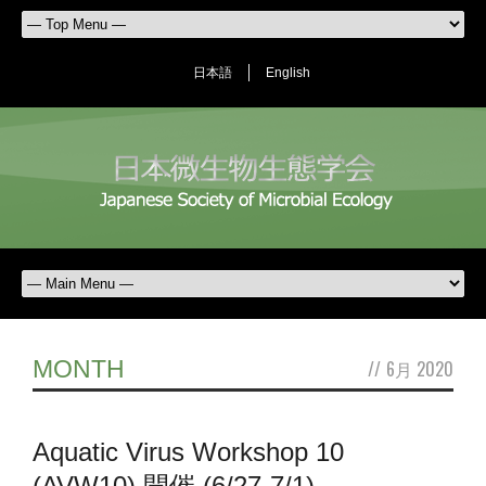
日本語
English
MONTH
//
6月 2020
Aquatic Virus Workshop 10
(AVW10) 開催 (6/27-7/1)