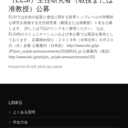
准教授）公募
ELSIでは生命の起源と進化に関する世界トップレベルの学際的
な研究を推進する主任研究者（教授または准教授）１名を公募
します。 詳しくは下記のリンクをご参照ください。 なお、
ELSI内のコミュニケーションおよび本公募では英語を基本とし
ております。 応募締め切り：２０１９年（令和元年）９月３０
日（月）必着 公募案内（日本語） http://www.elsi.jp/ja-
JP/join_us/job-announcements/20190516_pi 公募案内（英語）
http://www.elsi.jp/en/join_us/job-announcements/201
Posted On
20 9月 2019
,
By
admin
LINKS
よくある質問
学会大会