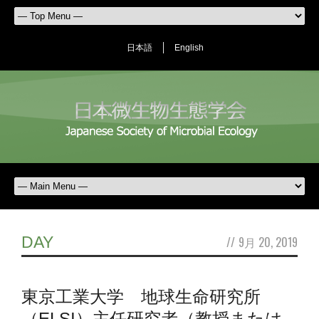
日本語
English
DAY
//
9月 20, 2019
東京工業大学 地球生命研究所
（ELSI）主任研究者（教授または