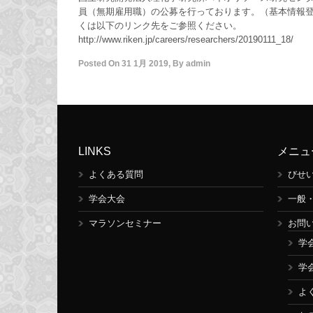
員（無期雇用職）の公募を行っております。（基本情報登録締
くは以下のリンク先をご参照ください。
http://www.riken.jp/careers/researchers/20190111_18/
Posted On
31 1月 2019
,
By
admin
LINKS
メニュ
よくある質問
びせ
学会大会
一般
マラソンセミナー
お問
学
学
よ