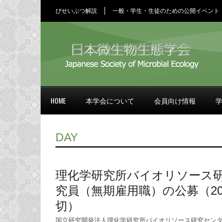
びせいぶつ解説
一般・学生・生徒のための公開イベント
HOME
本学会について
会員向け情報
DAY
理化学研究所バイオリソース
究員（無期雇用職）の公募（201
切）
国立研究開発法人理化学研究所バイオリソース研究セン