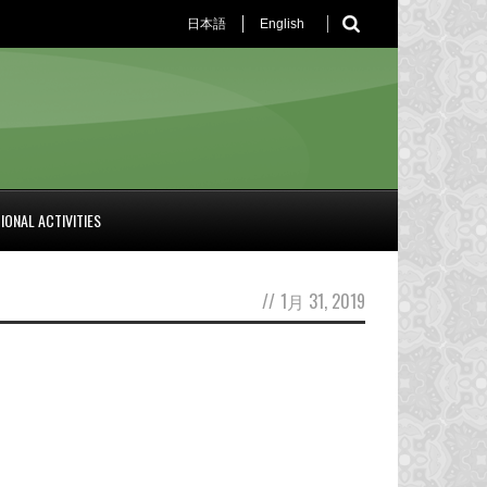
日本語
English
IONAL ACTIVITIES
//
1月 31, 2019