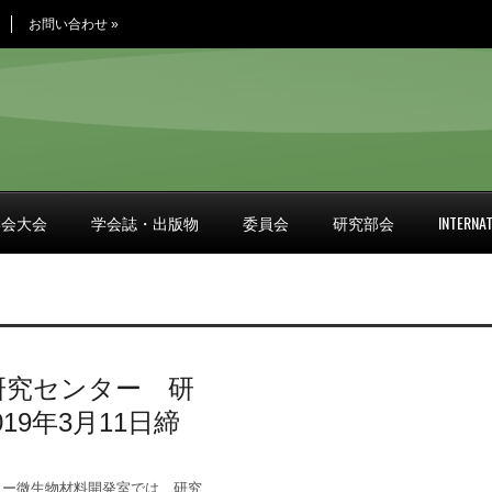
お問い合わせ
»
学会大会
学会誌・出版物
委員会
研究部会
INTERNAT
研究センター 研
9年3月11日締
ター微生物材料開発室では、研究