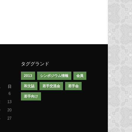
タググランド
2013
シンポジウム情報
会員
和文誌
若手交流会
若手会
土
日
6
若手向け
2
13
9
20
6
27