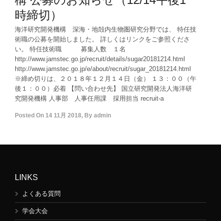
時締切）
海洋研究開発機構 深海・地殻内生物圏研究分野では、 特任技
術職の公募を開始しました。 詳しくはリンクをご参照くださ
い。 特任技術職 募集人数 １名
http://www.jamstec.go.jp/recruit/details/sugar20181214.html
http://www.jamstec.go.jp/e/about/recruit/sugar_20181214.html
※締め切りは、２０１８年１２月１４日（金） １３：００（午
後１：００）必着 【問い合わせ先】 国立研究開発法人海洋研
究開発機構 人事部 人事任用課 採用担当 recruit-a
Posted On
14 11月 2018
,
By
admin
LINKS
よくある質問
学会大会