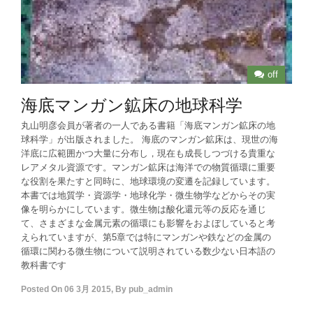
off
海底マンガン鉱床の地球科学
丸山明彦会員が著者の一人である書籍「海底マンガン鉱床の地
球科学」が出版されました。 海底のマンガン鉱床は、現世の海
洋底に広範囲かつ大量に分布し，現在も成長しつづける貴重な
レアメタル資源です。マンガン鉱床は海洋での物質循環に重要
な役割を果たすと同時に、地球環境の変遷を記録しています。
本書では地質学・資源学・地球化学・微生物学などからその実
像を明らかにしています。微生物は酸化還元等の反応を通じ
て、さまざまな金属元素の循環にも影響をおよぼしていると考
えられていますが、第5章では特にマンガンや鉄などの金属の
循環に関わる微生物について説明されている数少ない日本語の
教科書です
Posted On
06 3月 2015
,
By
pub_admin