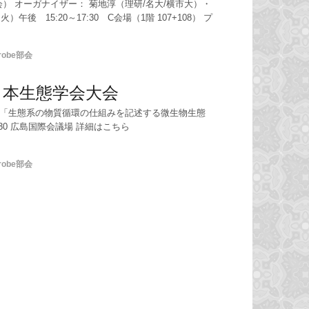
y 研究部会） オーガナイザー： 菊地淳（理研/名大/横市大）・
午後 15:20～17:30 C会場（1階 107+108） プ
crobe部会
日本生態学会大会
 「生態系の物質循環の仕組みを記述する微生物生態
16:30 広島国際会議場 詳細はこちら
crobe部会