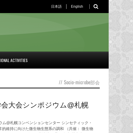
日本語
English
IONAL ACTIVITIES
//
Socio-microbe部会
学会大会シンポジウム@札幌
ウム@札幌コンベンションセンター シンセティック・
的維持に向けた微生物生態系の調和 （共催： 微生物