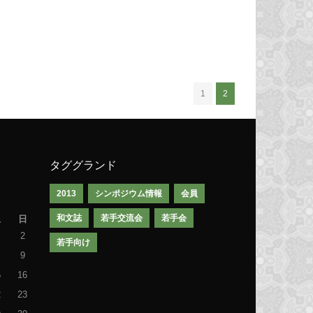
1
2
タググランド
2013
シンポジウム情報
会員
和文誌
若手交流会
若手会
土
日
2
若手向け
9
5
16
2
23