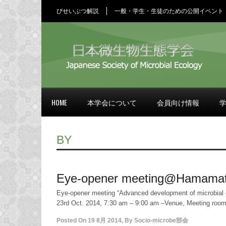
びせいぶつ解説
一般・学生・生徒のための公開イベント
HOME
本学会について
会員向け情報
BY
Eye-opener meeting@Hamamats
Eye-opener meeting “Advanced development of microbial e
23rd Oct. 2014, 7:30 am – 9:00 am –Venue, Meeting roo
Posted On
19 8月 2014
,
By
Socio-microbe部会