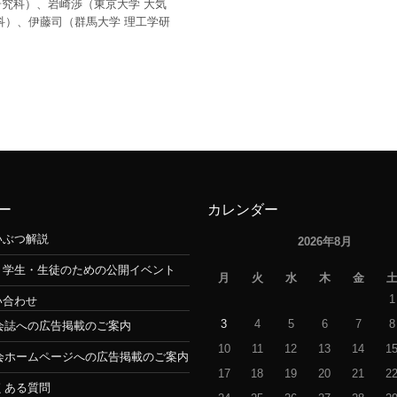
研究科）、岩崎渉（東京大学 大気
科）、伊藤司（群馬大学 理工学研
ー
カレンダー
いぶつ解説
2026年8月
・学生・生徒のための公開イベント
月
火
水
木
金
1
い合わせ
3
4
5
6
7
8
会誌への広告掲載のご案内
10
11
12
13
14
1
会ホームページへの広告掲載のご案内
17
18
19
20
21
2
くある質問