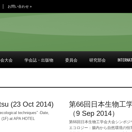
お問い合わせ
»
学会大会
学会誌・出版物
委員会
研究部会
INTERNAT
u (23 Oct 2014)
第66回日本生物工
（9 Sep 2014）
cological techniques” -Date,
m (1F) at APA HOTEL
第66回日本生物工学会大会シンポジ
エコロジー：腸内から自然環境の恒常