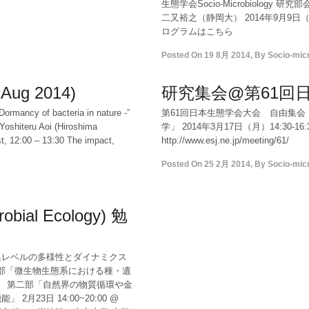
生態学会Socio-Microbiolog
二又裕之（静岡大） 2014年9月9日（火）
ログラムはこちら
Posted On
19 8月 2014
,
By
Socio-mi
 Aug 2014)
研究集会@第61回
rmancy of bacteria in nature -”
第61回日本生態学会大会 自由集会
 Yoshiteru Aoi (Hiroshima
学」 2014年3月17日（月）14:30-
t, 12:00 – 13:30 The impact,
http://www.esj.ne.jp/meeting/61/
Posted On
25 2月 2014
,
By
Socio-mi
robial Ecology) 勉
集レベルの多様性とダイナミクス
第一部「微生物生態系における種・遺
」 第二部「自然界の物質循環や金
23日 14:00~20:00 @