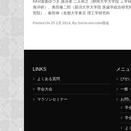
KKR道後ゆづき 講演者:二又裕之（静岡大学大学院 工学
海洋研）、奥田修二郎（新潟大学大学院 医歯学総合研究
究院）、春田伸（首都大学東京 理工学研究科
Posted On
25 2月 2014
,
By
Socio-microbe部会
LINKS
メニュ
よくある質問
びせ
学会大会
一般
マラソンセミナー
お問
学
学
よ