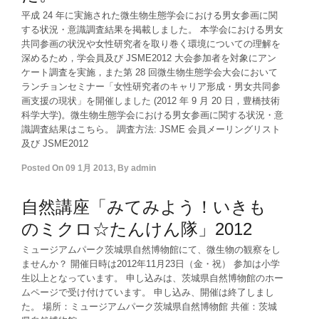
平成 24 年に実施された微生物生態学会における男女参画に関
する状況・意識調査結果を掲載しました。 本学会における男女
共同参画の状況や女性研究者を取り巻く環境についての理解を
深めるため，学会員及び JSME2012 大会参加者を対象にアン
ケート調査を実施，また第 28 回微生物生態学会大会において
ランチョンセミナー「女性研究者のキャリア形成・男女共同参
画支援の現状」を開催しました (2012 年 9 月 20 日，豊橋技術
科学大学)。微生物生態学会における男女参画に関する状況・意
識調査結果はこちら。 調査方法: JSME 会員メーリングリスト
及び JSME2012
Posted On
09 1月 2013
,
By
admin
自然講座「みてみよう！いきも
のミクロ☆たんけん隊」2012
ミュージアムパーク茨城県自然博物館にて、微生物の観察をし
ませんか？ 開催日時は2012年11月23日（金・祝） 参加は小学
生以上となっています。 申し込みは、茨城県自然博物館のホー
ムページで受け付けています。 申し込み、開催は終了しまし
た。 場所：ミュージアムパーク茨城県自然博物館 共催：茨城