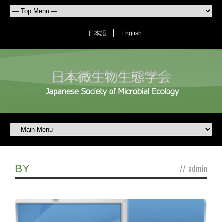
日本語
English
BY
//
admin