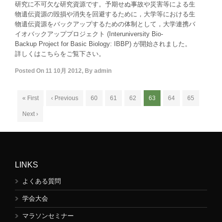
研究に不可欠な研究資源です。予期せぬ事故や災害等による生
物遺伝資源の毀損や消失を回避するために，大学等における生
物遺伝資源をバックアップするための体制として，大学連携バ
イオバックアッププロジェクト (Interuniversity Bio-
Backup Project for Basic Biology: IBBP) が開始されました。
詳しくはこちらをご覧下さい。
Posted On
11 10月 2012
,
By
admin
« First
‹ Previous
60
61
62
63
64
65
Next ›
LINKS
よくある質問
学会大会
マラソンセミナー