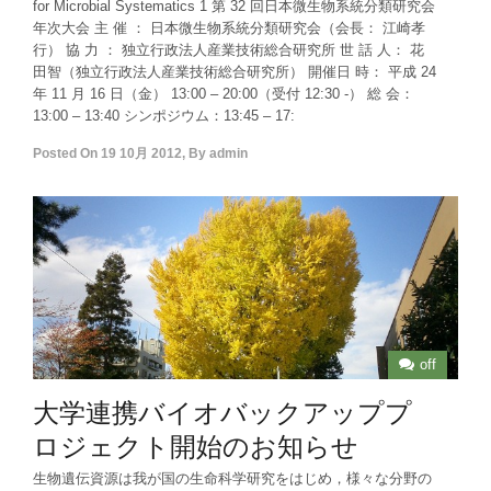
for Microbial Systematics 1 第 32 回日本微生物系統分類研究会
年次大会 主 催 ： 日本微生物系統分類研究会（会長： 江崎孝
行） 協 力 ： 独立行政法人産業技術総合研究所 世 話 人： 花
田智（独立行政法人産業技術総合研究所） 開催日 時： 平成 24
年 11 月 16 日（金） 13:00 – 20:00（受付 12:30 -） 総 会：
13:00 – 13:40 シンポジウム：13:45 – 17:
Posted On
19 10月 2012
,
By
admin
off
大学連携バイオバックアッププ
ロジェクト開始のお知らせ
生物遺伝資源は我が国の生命科学研究をはじめ，様々な分野の