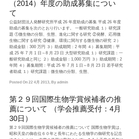
（2014）年度の助成募集につい
て
公益財団法人発酵研究所平成 26 年度助成の募集 平成 26 年度
助成の募集を次のとおり行います。 一般研究助成 １）研究課
題 ①微生物の分類、生態、進化に関する研究 ②発酵、応用微
生物に関する研究 ③健康、環境に関与する微生物の研究 ２）
助成金額：300 万円 ３）助成期間：2 年間 ４）募集期間：平
成 25 年 7 月 1 日～8 月 23 日 大型研究助成 １）研究課題：一
般研究助成と同じ ２）助成金額：1,000 万円 ３）助成期間：2
年間 ４）募集期間：平成 25 年 7 月 1 日～8 月 23 日 若手研究
者助成 １）研究課題：微生物の分類、生態、
Posted On
22 4月 2013
,
By
admin
第２９回国際生物学賞候補者の推
薦について （学会推薦受付：4月
30日）
第２９回国際生物学賞候補者の推薦について 国際生物学賞は、
昭和天皇の御在位６０年と長年にわたる生物学の御研究を記念