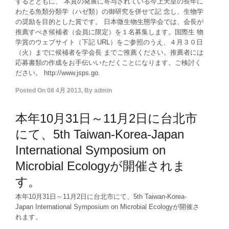
するとともに、 本賞の発展に寄与されている今上天皇の長年に
わたる魚類分類学（ハゼ類）の御研究を併せて記 念し、生物学
の奨励を目的とした賞です。 日本微生物生態学会では、会長が
推薦すべき候補者（会員に限定）を１名募集します。国際生 物
学賞のウェブサイト（下記 URL）をご参照のうえ、４月３０日
（火）までに候補者を学会長 までご推薦ください。推薦者には
応募書類の作成をお手伝いいただくことになります。ご検討く
ださい。 http://www.jsps.go.
Posted On
08 4月 2013
,
By
admin
本年10月31日～11月2日に台北市
にて、5th Taiwan-Korea-Japan
International Symposium on
Microbial Ecologyが開催されま
す。
本年10月31日～11月2日に台北市にて、5th Taiwan-Korea-
Japan International Symposium on Microbial Ecologyが開催さ
れます。