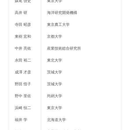
妹尾 啓史
東京大学
高井 研
海洋研究開発機構
寺田 昭彦
東京農工大学
東樹 宏和
京都大学
中井 亮佑
産業技術総合研究所
永田 裕二
東北大学
成澤 才彦
茨城大学
野田 悟子
茨城大学
野中 里佐
尚絅大学
浜崎 恒二
東京大学
福井 学
北海道大学