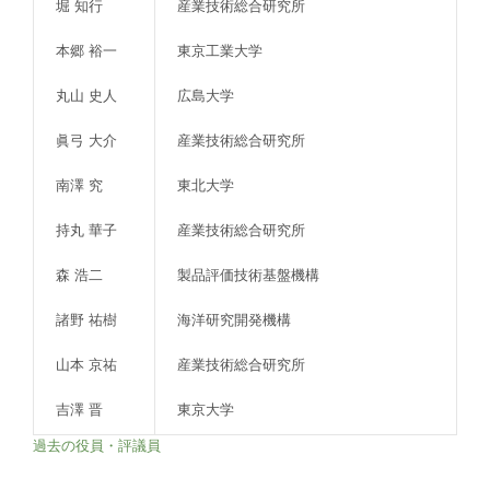
堀 知行
産業技術総合研究所
本郷 裕一
東京工業大学
丸山 史人
広島大学
眞弓 大介
産業技術総合研究所
南澤 究
東北大学
持丸 華子
産業技術総合研究所
森 浩二
製品評価技術基盤機構
諸野 祐樹
海洋研究開発機構
山本 京祐
産業技術総合研究所
吉澤 晋
東京大学
過去の役員・評議員