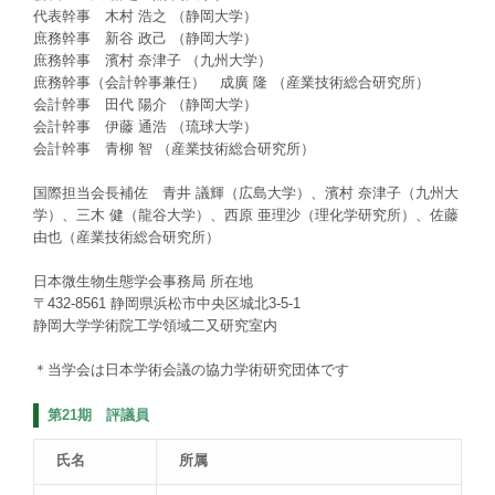
代表幹事 木村 浩之 （静岡大学）
庶務幹事 新谷 政己 （静岡大学）
庶務幹事 濱村 奈津子 （九州大学）
庶務幹事（会計幹事兼任） 成廣 隆 （産業技術総合研究所）
会計幹事 田代 陽介 （静岡大学）
会計幹事 伊藤 通浩 （琉球大学）
会計幹事 青柳 智 （産業技術総合研究所）
国際担当会長補佐 青井 議輝（広島大学）、濱村 奈津子（九州大
学）、三木 健（龍谷大学）、西原 亜理沙（理化学研究所）、佐藤
由也（産業技術総合研究所）
日本微生物生態学会事務局 所在地
〒432-8561 静岡県浜松市中央区城北3-5-1
静岡大学学術院工学領域二又研究室内
＊当学会は日本学術会議の協力学術研究団体です
第21期 評議員
氏名
所属