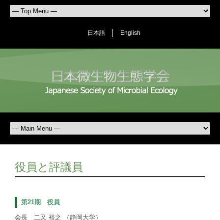
日本語
English
役員と評議員
第21期 役員
会長 二又 裕之 （静岡大学）