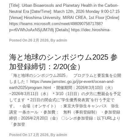
[Title]: Urban Bioaerosols and Planetary Health in the Carbon-
Neutral Era [Date/Time]: March 12th, 2026 Monday 9:00-17:15
[Venue] Hiroshima University, MIRAI CREA, 1st Floor [Online]
https://teams.microsoft.com/meet/49809075871788?
p=r6VWhJoAxNSjUM7t8j [Details] https://idec.hiroshima-
Posted On
26 2月 2026
,
By
admin
海と地球のシンポジウム2025 参
加登録締切：2/20(金）
「海と地球のシンポジウム2025」 プログラムと要旨集を公開
しました！ https://www.jamstec.go.jp/j/pr-event/ocean-and-
earth2025/program.html ・開催期間：2026年3月10日（火）
~2026年3月11日（水） ＊3/10（1日目）の夕方に懇親会を予定
してます ＊2日目の閉会式に”学生優秀発表賞”を行う予定で
す。 ・会場（オンサイト） ：東京大学弥生キャンパス 弥生
講堂 一条ホール ・参加費： 無料（事前登録制） ・参加登録
締切：2026年2月20日（金） 〇シンポ参加登録：以下URLより
「参加登
Posted On
17 2月 2026
,
By
admin