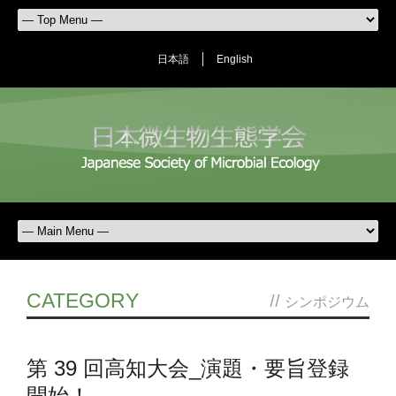
日本語
English
CATEGORY
//
シンポジウム
第 39 回高知大会_演題・要旨登録
開始！