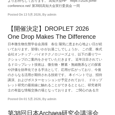
よりお待ちしております。 高知大会HP https://2026.jsme-
conference.net/ 第39回高知大会実行委員会 一同
Posted On
13 5月 2026
,
By
admin
【開催決定】DROPLET 2026
One Drop Makes The Difference
日本微生物生態学会会員様 各位 陽気に恵まれ心地よい日が続
いております。皆様いかがお過ごしでしょうか。 この度、株式
会社オンチップ・バイオテクノロジーズより、以下の通りワー
クショップのご案内をさせていただきます。 近年注目されてい
るドロップレット技術は、微生物・酵素・無細胞系などの探索
や評価を効率化できる手法として、応用が広がっており、今後
のさらなる活用が期待される技術です。 本イベントでは、招待
講演、およびポスターセッションが予定されており、 ドロップ
レット研究の最前線に触れることができるとともに、研究者同
士の有益な情報交換の場となっております。 ご関心のある方
Posted On
01 5月 2026
,
By
admin
第38回日本Archaea研究会講演会