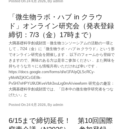
Posted On
24 6月 2026
,
By
admin
「微生物ラボ・ハブ in クラウ
ド」オンライン研究会（発表登録
締切：7/3（金）17時まで）
大隅基礎科学創成財団・微生物コンソーシアムの活動の一環と
して，7/24（金）に「微生物ラボ・ハブ in クラウド」という形
でオンライン研究会を開催します． 以下のフォームから登録で
きますので、興味のある方は是非ご参加ください． また興味を
持ちそうな方々にも情報共有いただければ幸いです．
https://docs.google.com/forms/d/e/1FAIpQLScRCy-
yMoWZjKICcGE8k-
Pv5H7nHPYU9U3KveVbh3xuLrg0mA/viewform 研究会の趣旨：
大隅基礎科学創成財団では、「日本中の微生物学研究者をつな
げたい」と
Posted On
24 6月 2026
,
By
admin
6/15まで締切延長！ 第10回国際