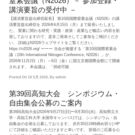
窒素会議（N2026）－ 参加登録・
講演要旨の受付中 －
【講演要旨提出締切延長】 第10回国際窒素会議（N2026）の講
演要旨提出締切を 2026年6月15日（月）まで延長いたしまし
た。 窒素に関わる研究・実践・政策・産業など幅広い内容を歓
迎しておりますので、是非ご発表そしてご参加をご検討くださ
い。 詳細はN2026ウェブサイトをご覧ください。
https://n2026.org/ ーーー 当会が後援する「第10回国際窒素会
議（10th International Nitrogen Conference, N2026）」が、
2026年11月2日（月）～6日（金）に国立京都国際会館にて開催
されます。 本会議は、「持続可能
Posted On
18 5月 2026
,
By
admin
第39回高知大会 シンポジウム・
自由集会公募のご案内
第39回高知大会(2026年9月27日(日)〜9月30日(水)、高知県立大
学・高知工科大学 永国寺キャンパス)では、シンポジウム・自
由集会の企画を公募しております。 (6月30日24時締め切り) HP
にて詳細をご確認いただけますと幸いです。 皆様のご応募を心