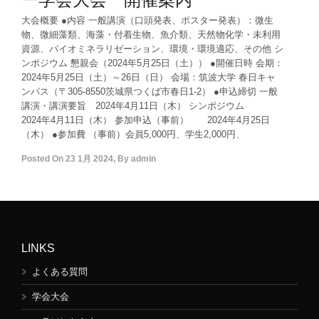
大会概要 ●内容 一般講演（口頭発表、ポスター発表）：微生
物、微細藻類、海藻・付着生物、魚介類、天然物化学・未利用
資源、バイオミネラリゼーション、環境・環境適応、その他 シ
ンポジウム 懇親会（2024年5月25日（土）） ●開催日時 会期：
2024年5月25日（土）～26日（日） 会場：筑波大学 春日キャ
ンパス（〒305-8550茨城県つくば市春日1-2） ●申込締切 一般
講演・講演要旨 2024年4月11日（木） シンポジウム
2024年4月11日（木） 参加申込（事前） 2024年4月25日
（木） ●参加費 （事前）会員5,000円、学生2,000円、
Posted On
23 1月 2024
,
By
admin
LINKS
よくある質問
学会大会