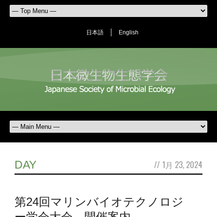
日本語
English
DAY
//
1月 23, 2024
第24回マリンバイオテクノロジ
ー学会大会 開催案内