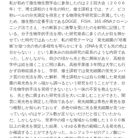
私が初めて微生物生態学会に参加したのは２２回大会（２００６
年）で、博士課程の１年生の時だ。修士課程までは、ナノ、ピコ
秒レベルの分光測定を得意とする物理化学研究室に所属していた
ため、微生態の定番手法であるDGGE、FISH、16S rRNAクローン
ニング法でさえ、その斬新さに衝撃を受けたのを鮮明に記憶して
いる。分子生物学的手法を用いた研究発表に多くの人が目を輝か
せていた時代ではあったが、私の研究テーマは「発光細菌の“培養
株”が放つ光の色の多様性を明らかにする（DNAを見ても光の色は
分からない）」という夏休みの自由研究の延長のような内容であ
った。しかしながら、幼少の頃から光と色に興味があり、高校在
学中は絵を描くことに明け暮れ、高校卒業後３年間は大学にも行
かず自称絵描きをし、学部、修士課程では発光細菌の蛍光タンパ
ク質の分光法を用いた解析、博士課程からは自ら分離した発光細
菌の発光色を片っ端から調べるという研究を行うことができ、分
子生物学的手法を習得できないという一抹の不安を抱えながら
も、光と色に囲まれた研究生活を大いに楽しむことができた。闇
雲に発光色を測定した理由であるが、発光細菌は青色か黄色を放
つ種類しか知られておらず、赤色や緑色に光る発光細菌が見つか
っていないのはサンプル数が足りないだけだと信じていたから
だ。しかしながら、世界中の様々な海域から分離した１０００株
以上の発光を測定した結果、いわゆる青色の範疇に入る発光色し
か確認することができなかった。ルシフェラーゼのアミノ酸に一