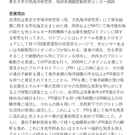
東京大学大気海洋研究所、地球表層圏変動研究センター講師
受賞理由
吉澤氏は東京大学海洋研究所（現、大気海洋研究所）にて発光細
菌に関する学位論文をまとめた後、同所およびMITにて海洋微生物
の新たな光エネルギー利用機構である微生物型ロドプシンに関す
る研究を行ってきた。ロドプシンとはレチナール色素をクロモフ
ォアとして持つ7回膜貫通型の光受容タンパクで、光センサーある
いは光駆動型のイオンポンプが知られる。後者の場合、光を受容
することで細胞内から外にプロトンを排出し、内向きのプロトン
駆動力を形成してATP合成を行う。2000年にメタゲノムを通じて
発見されたプロテオロドプシン（PR）はこの例にあたり、その後
の遺伝子解析を通じて海洋表層の海洋細菌の半分以上がPR遺伝子
を持つと推定されてきたことから、PRを通して海洋細菌が受け取
る太陽光エネルギー量の見積りがその生態的な役割を明らかにす
る上で喫緊の課題となっていた。吉澤氏は培養条件やPR遺伝子の
検出法の検討を行い、PR遺伝子を持つ海洋細菌の100株以上の分
離培養に成功し、それらの株を用いて、光照射下でのプロトン排
出活性の実測に成功した。これによって、PRを通じて海洋生態系
に流れ込む光エネルギー量の定量的推定を初めて可能にした。さ
らに、遺伝子解析技術を用いて様々な細菌群が持つPR遺伝子の解
析を進め、これに生化学的あるいはエネルギー論的な知見を加え
てナトリウムの排出および塩化物イオンの取り込みを行う新しい