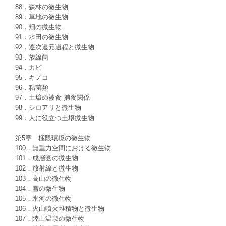
88．森林の微生物
89．草地の微生物
90．畑の微生物
91．水田の微生物
92．逐次還元過程と微生物
93．放線菌
94．カビ
95．キノコ
96．粘菌類
97．土壌の被食-捕食関係
98．シロアリと微生物
99．人に役立つ土壌微生物
第5章 極限環境の微生物
100．無重力空間における微生物
101．成層圏の微生物
102．放射線と微生物
103．高山の微生物
104．雪の微生物
105．氷河の微生物
106．火山噴火堆積物と微生物
107．陸上温泉の微生物