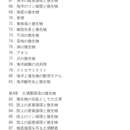
67．海洋の硫黄循環と微生物
68．海洋のリン循環と微生物
69．海底の微生物
70．青潮
71．養殖場と微生物
72．種苗生産と微生物
73．干潟の微生物
74．湿地の微生物
75．湖の微生物
76．アオコ
77．川の微生物
78．海洋細菌の光利用
79．ストロマトライト
80．海洋と微生物の数理モデル
81．海洋酸性化と微生物
第4章 土壌圏環境の微生物
82．微生物の住処としての土壌
83．陸上の炭素循環と微生物
84．陸上の窒素循環と微生物
85．陸上のリン循環と微生物
86．陸上の硫黄循環と微生物
87．物質循環を司る土壌酵素