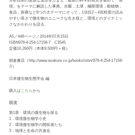
分析技術の急激な進歩をふまえ，最新の科学的知見を集めて「環
境」をテーマに解説した事典。水圏，土壌，極限環境，動植物，
食品，医療など8つの大テーマにそって，1項目2～4頁程度の読み
やすい長さで微生物のユニークな生き様と，環境とのダイナミッ
クなかかわりを語る。
A5／448ページ／2014年07月15日
ISBN978-4-254-17158-7 C3545
定価10,260円（本体9,500円＋税）
朝倉書店（http://www.asakura.co.jp/books/isbn/978-4-254-17158-
7/）
日本微生物生態学会 編
購入は
こちら
から
目次
第1章 環境の微生物を探る
1．環境微生物学小史
2．環境微生物学の開拓者たち
3．地球と生命の共進化