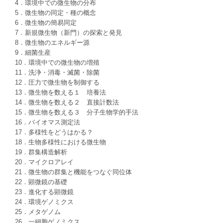
4．環境中での微生物の分布
5．微生物の同定・種の概念
6．微生物の簡易同定
7．新規微生物（新門）の探索と発見
8．微生物のエネルギー源
9．細菌生産
10．環境中での微生物の増殖
11．洗浄・消毒・滅菌・除菌
12．圧力で微生物を制御する
13．微生物を数える１ 培養法
14．微生物を数える２ 直接計数法
15．微生物を数える３ 分子生物学的手法
16．バイオマス測定法
17．多様性をどうはかる？
18．生物多様性における微生物
19．群集構造解析
20．マイクロアレイ
21．微生物の群集と機能をつなぐ同位体
22．顕微鏡の基礎
23．進化する顕微鏡
24．環境ゲノミクス
25．メタゲノム
26．一細胞ゲノミクス