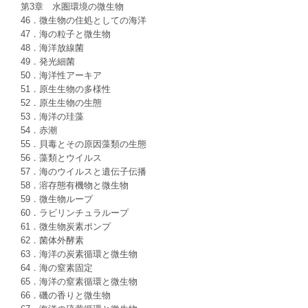
第3章 水圏環境の微生物
46．微生物の住処としての海洋
47．海の粒子と微生物
48．海洋放線菌
49．発光細菌
50．海洋性アーキア
51．原生生物の多様性
52．原生生物の生態
53．海洋の珪藻
54．赤潮
55．貝毒とその原因藻類の生態
56．藻類とウイルス
57．海のウイルスと遺伝子伝播
58．溶存態有機物と微生物
59．微生物ループ
60．ラビリンチュラループ
61．微生物炭素ポンプ
62．菌体外酵素
63．海洋の炭素循環と微生物
64．海の窒素固定
65．海洋の窒素循環と微生物
66．磯の香りと微生物