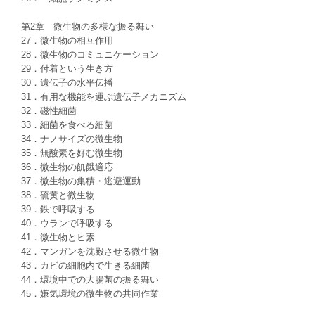
第2章 微生物の多様な振る舞い
27．微生物の相互作用
28．微生物のコミュニケーション
29．付着という生き方
30．遺伝子の水平伝播
31．有用な機能を運ぶ遺伝子メカニズム
32．磁性細菌
33．細菌を食べる細菌
34．ナノサイズの微生物
35．無酸素を好む微生物
36．微生物の飢餓適応
37．微生物の集積・逃避運動
38．硫黄と微生物
39．鉄で呼吸する
40．ウランで呼吸する
41．微生物とヒ素
42．マンガンを沈殿させる微生物
43．カビの細胞内で生きる細菌
44．環境中での大腸菌の振る舞い
45．嫌気環境の微生物の共同作業