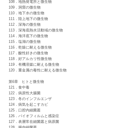
108．地熱発電所と微生物
109．洞窟の微生物
110．地下水の微生物
111．陸上地下の微生物
112．深海の微生物
113．深海底熱水活動域の微生物
114．海洋底下の微生物
115．塩湖の微生物
116．乾燥に耐える微生物
117．酸性好きの微生物
118．好アルカリ性微生物
119．有機溶媒に耐える微生物
120．重金属の毒性に耐える微生物
第6章 ヒトと微生物
121．食中毒
122．病原性大腸菌
123．冬のインフルエンザ
124．病気を起こすカビ
125．口腔内細菌叢
126．バイオフィルムと感染症
127．表層常在細菌叢と病原菌
128．腸内細菌叢