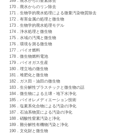
169．廃水からの窒素除去
170．廃水からのリン除去
171．生物学的廃水処理による微量汚染物質除去
172．有害金属の処理と微生物
173．生物学的廃水処理モデル
174．浄水処理と微生物
175．水域の汚濁と微生物
176．環境を測る微生物
177．バイオ燃料
178．微生物燃料電池
179．バイオガス生産
180．埋立地の微生物
181．堆肥化と微生物
182．ガス田・油田の微生物
183．生分解性プラスチックと微生物の話
184．微生物による土壌・地下水浄化
185．バイオレメディエーション技術
186．塩素系化合物による汚染の浄化
187．石油系物質による汚染の浄化
188．硝酸性窒素汚染と浄化
189．難分解性有機物汚染と浄化
190．文化財と微生物