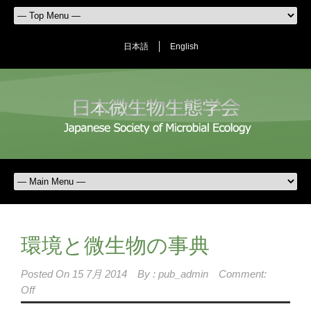
日本語
English
環境と微生物の事典
Posted On
15 7月 2014
By :
pub_admin
Comment:
Off