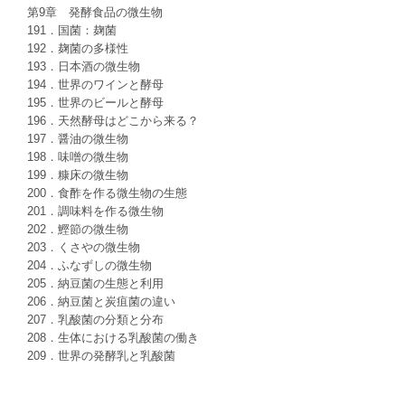
第9章 発酵食品の微生物
191．国菌：麹菌
192．麹菌の多様性
193．日本酒の微生物
194．世界のワインと酵母
195．世界のビールと酵母
196．天然酵母はどこから来る？
197．醤油の微生物
198．味噌の微生物
199．糠床の微生物
200．食酢を作る微生物の生態
201．調味料を作る微生物
202．鰹節の微生物
203．くさやの微生物
204．ふなずしの微生物
205．納豆菌の生態と利用
206．納豆菌と炭疽菌の違い
207．乳酸菌の分類と分布
208．生体における乳酸菌の働き
209．世界の発酵乳と乳酸菌