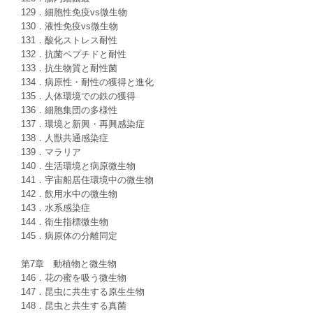
129．細胞性免疫vs微生物
130．液性免疫vs微生物
131．酸化ストレス耐性
132．抗菌ペプチドと耐性
133．抗生物質と耐性菌
134．病原性・耐性の獲得と進化
135．人体環境での鉄の獲得
136．細胞集団の多様性
137．環境と新興・再興感染症
138．人獣共通感染症
139．マラリア
140．生活環境と病原微生物
141．宇宙船居住環境中の微生物
142．飲用水中の微生物
143．水系感染症
144．衛生指標微生物
145．病原体の分離同定
第7章 動植物と微生物
146．花の蜜を吸う微生物
147．昆虫に共生する原生生物
148．昆虫と共生する真菌