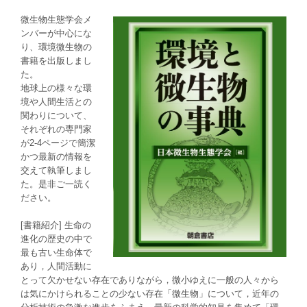
微生物生態学会メ
ンバーが中心にな
り、環境微生物の
書籍を出版しまし
た。
地球上の様々な環
境や人間生活との
関わりについて、
それぞれの専門家
が2-4ページで簡潔
かつ最新の情報を
交えて執筆しまし
た。是非ご一読く
ださい。
[書籍紹介] 生命の
進化の歴史の中で
最も古い生命体で
あり，人間活動に
とって欠かせない存在でありながら，微小ゆえに一般の人々から
は気にかけられることの少ない存在「微生物」について，近年の