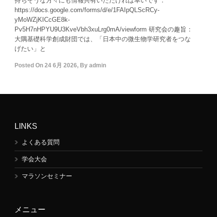
持ちそうな方々にも情報共有いただければ幸いです．
https://docs.google.com/forms/d/e/1FAIpQLScRCy-
yMoWZjKICcGE8k-
Pv5H7nHPYU9U3KveVbh3xuLrg0mA/viewform 研究会の趣旨：
大隅基礎科学創成財団では、「日本中の微生物学研究者をつな
げたい」と
Posted On
24 6月 2026
,
By
admin
LINKS
よくある質問
学会大会
マラソンセミナー
メニュー