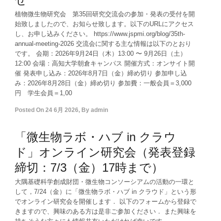
植物微生物研究会 第35回研究交流会の参加・発表の受付を開
始致しましたので、お知らせ致します。以下のURLにアクセス
し、お申し込みください。 https://www.jspmi.org/blog/35th-
annual-meeting-2026 交流会に関する主な情報は以下のとおり
です。 会期：2026年9月24日（木）13:00 〜 9月26日（土）
12:00 会場：高知大学朝倉キャンパス 開催方式：オンサイト開
催 発表申し込み：2026年8月7日（金）締め切り 参加申し込
み：2026年8月28日（金）締め切り 参加費：一般会員＝3,000
円 学生会員＝1,00
Posted On
24 6月 2026
,
By
admin
「微生物ラボ・ハブ in クラウ
ド」オンライン研究会（発表登録
締切：7/3（金）17時まで）
大隅基礎科学創成財団・微生物コンソーシアムの活動の一環と
して，7/24（金）に「微生物ラボ・ハブ in クラウド」という形
でオンライン研究会を開催します． 以下のフォームから登録で
きますので、興味のある方は是非ご参加ください． また興味を