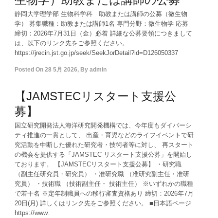
静岡大学理学部 生物科学科 助教または講師の公募（微生物
学） 募集職種：助教または講師1名 専門分野：微生物学 応募
締切：2026年7月31日（金）必着 詳細な公募要領につきまして
は、以下のリンク先をご参照ください。
https://jrecin.jst.go.jp/seek/SeekJorDetail?id=D126050337
Posted On
28 5月 2026
,
By
admin
【JAMSTECリスタート支援公
募】
国立研究開発法人海洋研究開発機構では、今年度もダイバーシ
ティ推進の一貫として、 出産・育児などのライフイベントで研
究活動を中断した優れた研究者・技術者等に対し、 再スタート
の機会を提供する「JAMSTEC リスタート支援公募」を開始し
ております。 【JAMSTECリスタート支援公募】 ・研究職
（副主任研究員・研究員） ・准研究職 （准研究副主任・准研
究員） ・技術職 （技術副主任・ 技術主任） ※いずれかの職種
で若干名 ※定年制職員への移行審査資格あり 締切：2026年7月
20日(月) 詳しくはリンク先をご参照ください。 ■日本語ページ
https://www.