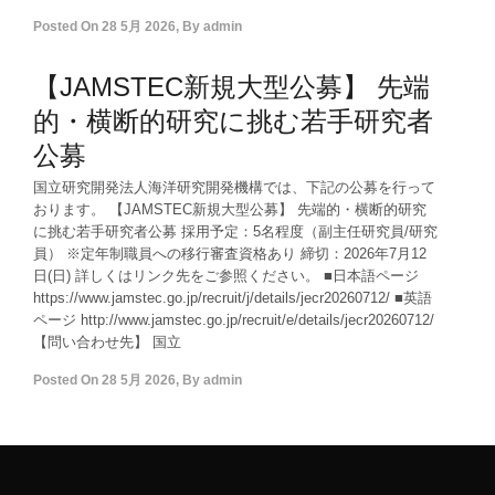
Posted On
28 5月 2026
,
By
admin
【JAMSTEC新規大型公募】 先端
的・横断的研究に挑む若手研究者
公募
国立研究開発法人海洋研究開発機構では、下記の公募を行って
おります。 【JAMSTEC新規大型公募】 先端的・横断的研究
に挑む若手研究者公募 採用予定：5名程度（副主任研究員/研究
員） ※定年制職員への移行審査資格あり 締切：2026年7月12
日(日) 詳しくはリンク先をご参照ください。 ■日本語ページ
https://www.jamstec.go.jp/recruit/j/details/jecr20260712/ ■英語
ページ http://www.jamstec.go.jp/recruit/e/details/jecr20260712/
【問い合わせ先】 国立
Posted On
28 5月 2026
,
By
admin