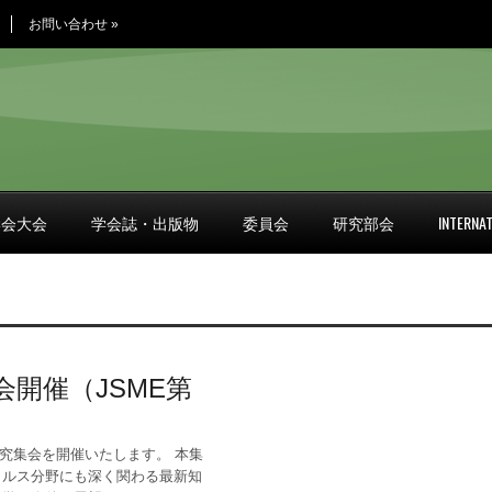
お問い合わせ
»
学会大会
学会誌・出版物
委員会
研究部会
INTERNAT
会開催（JSME第
研究集会を開催いたします。 本集
イルス分野にも深く関わる最新知