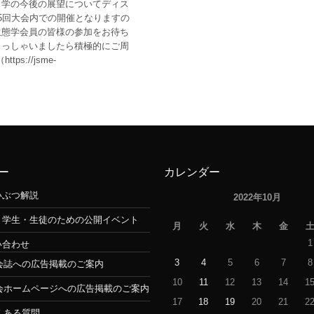
ス学の今後の展望についてディス
5回大会内での開催となりますの
生態学会員の皆様の参加をお待ち
らっしゃいましたら積極的にご周
://jsme-
ー
カレンダー
いぶつ解説
2022年10月
・学生・生徒のための公開イベント
月
火
水
木
金
1
い合わせ
3
4
5
6
7
8
会誌への広告掲載のご案内
10
11
12
13
14
1
会ホームページへの広告掲載のご案内
17
18
19
20
21
2
くある質問