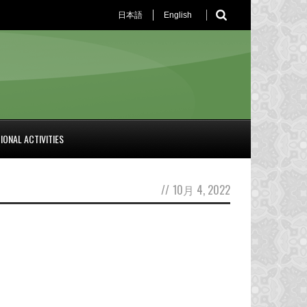
日本語
English
IONAL ACTIVITIES
//
10月 4, 2022