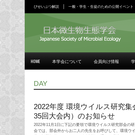
びせいぶつ解説
一般・学生・生徒のための公開イベント
HOME
本学会について
会員向け情報
DAY
2022年度 環境ウイルス研究集
35回大会内）のお知らせ
2022年11月1日に下記の要領で環境ウイルス研究部会の
会では、部会外からお二人の先生をお呼びして、環境ウ