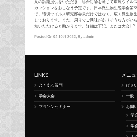
見の話題提供をいただき、総合討論を通じて環境ウイル
カッションをおこなう予定です。日本微生物生態学会第3
で、環境ウイルス研究部会員だけではなく、広く微生物
しております。また、周りでご興味がありそうな方がい
知いただけると助かります。詳細は下記、または大会HP（https
Posted On
04 10月 2022
,
By
admin
LINKS
メニュ
よくある質問
びせ
学会大会
一般
マラソンセミナー
お問
学
学
よ