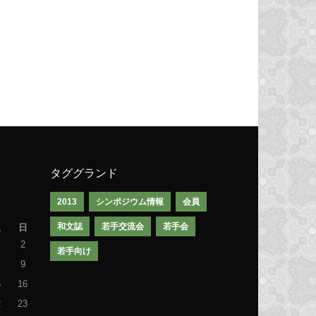
タググランド
2013
シンポジウム情報
会員
和文誌
若手交流会
若手会
土
日
2
若手向け
9
5
16
2
23