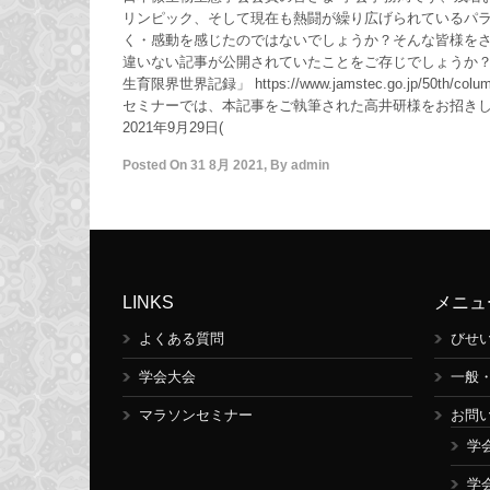
リンピック、そして現在も熱闘が繰り広げられているパ
く・感動を感じたのではないでしょうか？そんな皆様を
違いない記事が公開されていたことをご存じでしょうか？ J
生育限界世界記録」 https://www.jamstec.go.jp/50th/co
セミナーでは、本記事をご執筆された高井研様をお招き
2021年9月29日(
Posted On
31 8月 2021
,
By
admin
LINKS
メニュ
よくある質問
びせ
学会大会
一般
マラソンセミナー
お問
学
学