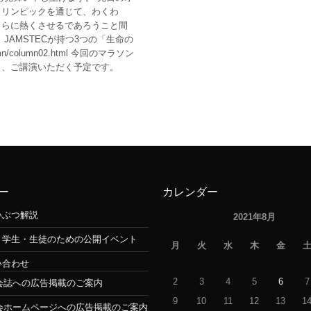
ラリンピックを通じて、わくわ
さらに熱くさせるであろうこと間
AMSTECが持つ3つの「生命の
lumn/column02.html 今回のマラソン
し、ご講演いただく予定です。
ー
カレンダー
いぶつ解説
2021年8月
・学生・生徒のための公開イベント
月
火
水
木
金
い合わせ
2
3
4
5
6
7
会誌への広告掲載のご案内
9
10
11
12
13
1
会ホームページへの広告掲載のご案内