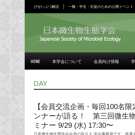
びせいぶつ解説
一般・学生・生徒のための公開イベント
HOME
本学会について
会員向け情報
DAY
【会員交流企画・毎回100名
ンナーが語る！ 第三回微生
ミナー 9/29 (水) 17:30〜
日本微生物生態学会会員の皆さま 学会事務局です、残暑