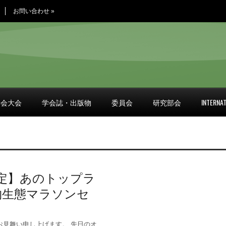
お問い合わせ
»
学会大会
学会誌・出版物
委員会
研究部会
INTERNAT
限定】あのトップラ
物生態マラソンセ
お見舞い申し上げます。 先日のオ