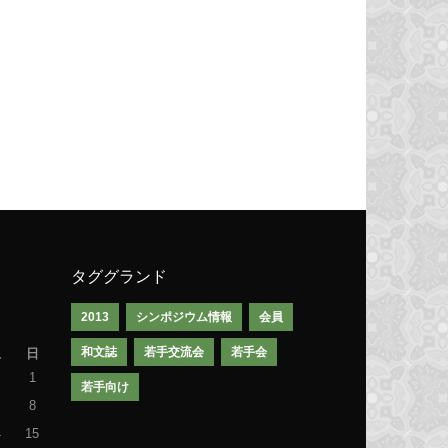
タググランド
2013
シンポジウム情報
会員
和文誌
若手交流会
若手会
土
日
1
若手向け
8
4
15