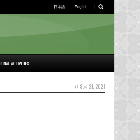
日本語
English
IONAL ACTIVITIES
//
8月 31, 2021