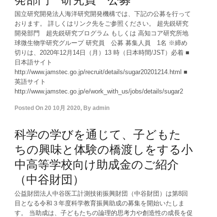
国立研究開発法人海洋研究開発機構では、下記の公募を行って
おります。 詳しくはリンク先をご参照ください。 超先鋭研究
開発部門 超先鋭研究プログラム もしくは 高知コア研究所地
球微生物学研究グループ 研究員 公募 募集人員 1名 ※締め
切りは、2020年12月14日（月）13 時（日本時間/JST）必着 ■
日本語サイト
http://www.jamstec.go.jp/recruit/details/sugar20201214.html ■
英語サイト
http://www.jamstec.go.jp/e/work_with_us/jobs/details/sugar2
Posted On
20 10月 2020
,
By
admin
科学の学びを通じて、子どもた
ちの興味と体験の橋渡しをする小
中高等学校向け助成金のご紹介
（中谷財団）
公益財団法人中谷医工計測技術振興財団（中谷財団）は第8回
目となる令和３年度科学教育振興助成の募集を開始いたしま
す。 当助成は、子どもたちの論理的思考力や創造性の成長を促