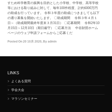
すため科学教育の振興を目的とした小学校、中学校、高等学校
等における取り組みに対して、毎年100件程度、計約6000万円
の助成を行っています。 令和３年度の助成につきましても以下
の通り募集を開始いたします。 〇助成期間 令和３年４月１
日～（助成期間最終年度末３月31日） 〇応募期間 令和2年10
月15日～12月10日（期日厳守） 〇応募方法 中谷財団ホーム
ページのウェブ申請フォームからご応募くだ
Posted On
20 10月 2020
,
By
admin
LINKS
よくある質問
学会大会
マラソンセミナー