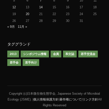
5
6
7
8
9
10
11
12
13
14
15
16
17
18
19
20
21
22
23
24
25
26
27
28
29
30
31
« 9月
11月 »
タググランド
2013
シンポジウム情報
会員
和文誌
若手交流会
若手会
若手向け
Copyright (c)日本微生物生態学会, Japanese Society of Microbial
Ecology (JSME). |
個人情報保護方針
|
著作権について
|
リンク方針
All
Rights Reserved