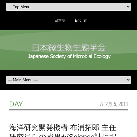
日本語
English
DAY
//
2月 5, 2018
海洋研究開発機構 布浦拓郎 主任
研究員らの成果がScience誌に掲