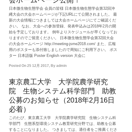
日本微生物生態学会 会員の皆様 日本微生物生態学会第32回沖
縄大会の大会ホームページが下記URLにて公開されました。 最
新の大会情報につきましては大会ホームページにてご確認くだ
さい。 なお、大会への参加登録、発表申込みは2018年2月の開
始を予定しております。 例年よりスケジュールが早くなってお
りますのでご留意ください。 日本微生物生態学会第32回大会
の大会ホームページ http://meeting-jsme2018.com/ また、広報
用のポスターも添付致しましたので周知にご利用下さい。 ポス
ター 日本語版 Poster English version 大会に
Posted On
25 12月 2017
,
By
admin
東京農工大学 大学院農学研究
院 生物システム科学部門 助教
公募のお知らせ（2018年2月16日
必着）
このたび、東京農工大学 大学院農学研究院 生物システム科
学部門 生態系型環境システム教育研究分野では、助教を公募
することになりました。 つきましては、適任者をご推薦くださ