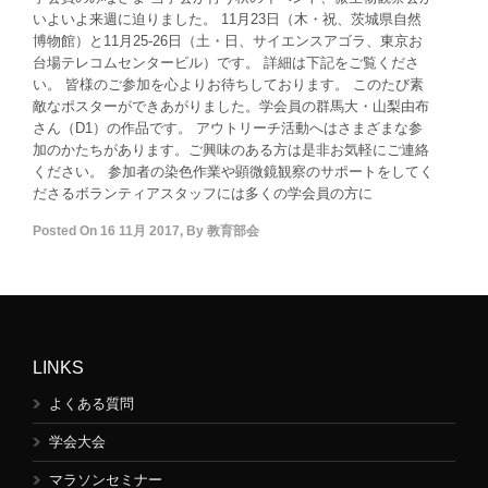
いよいよ来週に迫りました。 11月23日（木・祝、茨城県自然
博物館）と11月25-26日（土・日、サイエンスアゴラ、東京お
台場テレコムセンタービル）です。 詳細は下記をご覧くださ
い。 皆様のご参加を心よりお待ちしております。 このたび素
敵なポスターができあがりました。学会員の群馬大・山梨由布
さん（D1）の作品です。 アウトリーチ活動へはさまざまな参
加のかたちがあります。ご興味のある方は是非お気軽にご連絡
ください。 参加者の染色作業や顕微鏡観察のサポートをしてく
ださるボランティアスタッフには多くの学会員の方に
Posted On
16 11月 2017
,
By
教育部会
LINKS
よくある質問
学会大会
マラソンセミナー