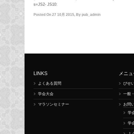
s=JS2- JS10:
Posted On
27 10月 2015
,
By
pub_admin
LINKS
メニュ
よくある質問
びせ
学会大会
一般
マラソンセミナー
お問
学
学
よ