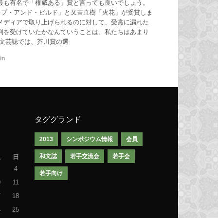
最も有名で「権威ある」賞と言っても良いでしょう。
ップ・アンド・ビルド」と又吉直樹「火花」が受賞しま
メディアで取り上げられるのに対して、受賞に漏れた
判を受けていたかなんていうことは、私たちはあまり
な文芸誌では、芥川賞の選
in
タググランド
2013
シンポジウム情報
会員
和文誌
若手交流会
若手会
土
日
4
若手向け
0
11
7
18
4
25