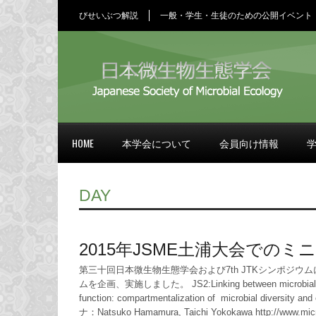
びせいぶつ解説
一般・学生・生徒のための公開イベント
HOME
本学会について
会員向け情報
DAY
2015年JSME土浦大会での
第三十回日本微生物生態学会および7th JTKシンポジウ
ムを企画、実施しました。 JS2:Linking between microbial e
function: compartmentalization of microbial diversity 
ナ：Natsuko Hamamura, Taichi Yokokawa http://www.micro