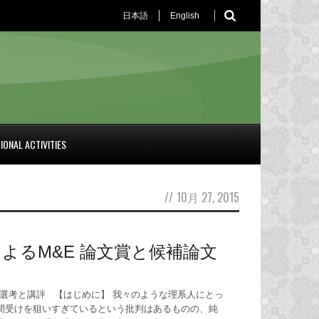
日本語
English
IONAL ACTIVITIES
//
10月 27, 2015
よるM&E 論文賞と候補論文
文の選考と講評 【はじめに】 我々のような理系人にとっ
間受けを狙いすぎているという批判はあるものの、純