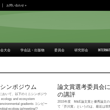
お問い合わせ
»
学会大会
学会誌・出版物
委員会
研究部会
INTERNAT
ミニシンポジウム
論文賞選考委員会に
の講評
ムにおいて、以下のミニシンポジウ
cology and ecosystem
2015年度 M&E論文賞と優秀論
and environmental gradients コンビー
て「芥川賞」というのは、最近は世
bial-ecology.jp/meeting/?