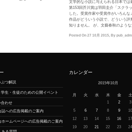
文学的な小説に与えられる日本では
第153回芥川賞は羽田圭介「スクラ
した。受賞作家や受賞作がいろんな
作品がどういう小説で、どういう評
知りません。 が、文藝春秋のよう
Posted On
27 10月 2015
,
By
pub_adm
ー
カレンダー
いぶつ解説
2015年10月
・学生・生徒のための公開イベント
月
火
水
木
金
1
2
3
い合わせ
5
6
7
8
9
1
会誌への広告掲載のご案内
12
13
14
15
16
1
会ホームページへの広告掲載のご案内
19
20
21
22
23
2
くある質問