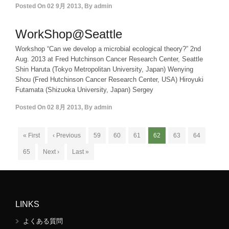
Posted On
02 9月 2013
,
By
admin
WorkShop@Seattle
Workshop “Can we develop a microbial ecological theory?” 2nd
Aug. 2013 at Fred Hutchinson Cancer Research Center, Seattle
Shin Haruta (Tokyo Metropolitan University, Japan) Wenying
Shou (Fred Hutchinson Cancer Research Center, USA) Hiroyuki
Futamata (Shizuoka University, Japan) Sergey
Posted On
02 8月 2013
,
By
admin
« First
‹ Previous
59
60
61
62
63
64
65
Next ›
Last »
LINKS
よくある質問