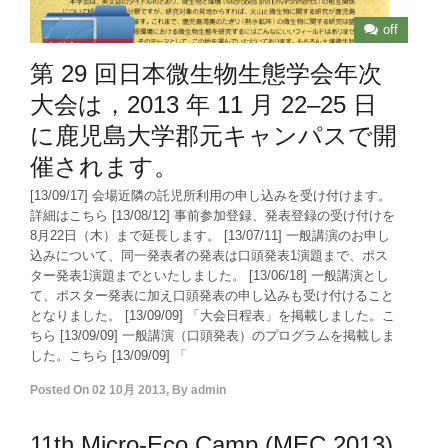
off
第 29 回日本微生物生態学会年次
大会は，2013 年 11 月 22–25 日
に鹿児島大学郡元キャンパスで開
催されます。
[13/09/17] 会場近隣の託児所利用の申し込みを受け付けます。
詳細はこちら [13/08/12] 事前参加登録、発表登録の受け付けを
8月22日（木）まで延長します。 [13/07/11] 一般講演のお申し
込みについて、同一発表者の発表は口頭発表1演題まで、ポス
ター発表1演題までといたしました。 [13/06/18] 一般講演とし
て、ポスター発表に加え口頭発表の申し込みも受け付けること
となりました。 [13/09/09] 「大会日程表」を掲載しました。こ
ちら [13/09/09] 一般講演（口頭発表）のプログラムを掲載しま
した。こちら [13/09/09] 「
Posted On
02 10月 2013
,
By
admin
11th Micro-Eco Camp (MEC 2013)