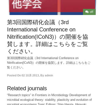
off
第3回国際硝化会議（3rd
International Conference on
Nitrification(ICoN3)）の開催を協
賛します。詳細はこちらをご覧
ください。
第3回国際硝化会議（3rd International Conference on
Nitrification(ICoN3)）の開催を協賛します。詳細はこちらをご
覧ください。
Posted On
02 10月 2013
,
By
admin
Related journals
“Research topics” in Frontiers in Microbiology Development of
microbial ecological theory: stability, plasticity and evolution of
microbial ecosystems Topic Editors: Shin Haruta, Hiroyuki