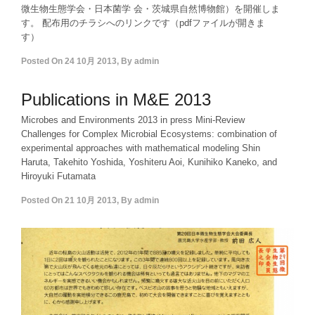
微生物生態学会・日本菌学 会・茨城県自然博物館）を開催しま
す。 配布用のチラシへのリンクです（pdfファイルが開きま
す）
Posted On
24 10月 2013
,
By
admin
Publications in M&E 2013
Microbes and Environments 2013 in press Mini-Review
Challenges for Complex Microbial Ecosystems: combination of
experimental approaches with mathematical modeling Shin
Haruta, Takehito Yoshida, Yoshiteru Aoi, Kunihiko Kaneko, and
Hiroyuki Futamata
Posted On
21 10月 2013
,
By
admin