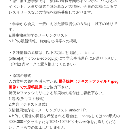
・微生物生態学会では、会員の皆様が関わるシンポジウムなどの
イベント、人事や研究予算公募などの情報、会員の皆様によるプ
レスリリースなどの情報を随時募集しております。
・学会から会員、一般に向けた情報提供の方法は、以下の通りで
す。
a.微生物生態学会メーリングリスト
b.HPの最新情報、お知らせ欄等への掲載
・各種情報の原稿は、以下の項目を明記し、 E-mail
(office[at]microbial-ecology.jp)にて学会事務局宛にお送り下さい。
（[at]は@マークで置き換えてください）
・原稿の形式
入力業務の負担を減らすため,
電子媒体（テキストファイルとjpeg
画像）での原稿提供
にご協力下さい。
郵便やファクシミリによる印刷物の送付はご容赦下さい。
1.題名(テキスト形式）
2.内容（テキスト形式）
3.情報周知方法（メーリングリスト and/or HP）
4.HPにて画像の掲載を希望される場合は、jpegもしくはpng形式の
300×300ピクセルまたは1024×1024ピクセル画像をお送りくださ
い。こちらでの加工は行いません