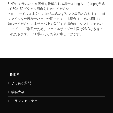
5.HPにてサムネイル画像を希望される場合はjpegもしくはpng形式
の150×150ピクセル画像をお送りください。
＊pdfファイルは本文中には組み込めずリンク表示となります。pdf
ファイルを外部サーバーで公開されている場合は、そのURLをお
知らせください。本サーバ上で公開する場合は、ソフトウェアの
アップロード制限のため、ファイルサイズの上限は2MBとさせて
いただきます。ご了承のほどお願い申し上げます。
LINKS
よくある質問
学会大会
マラソンセミナー