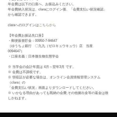
年会費は以下の口座へ、お振込みください。
年会費納入状況は、claraにログイン後、「会費支払い状況確認」
から確認できます。
claraへのログインは
こちらから
【年会費お振込先口座】
・郵便振替貯金：00950-7-94647
（ゆうちょ銀行 〇九九（ゼロキュウキュウ）店 当座
0094647）
・口座名義：日本微生物生態学会
※ 当学会の会計年度は 4月～翌年3月 です。
※ 会費は不課税です。
※ 領収証が必要な場合は、オンライン会員情報管理システム
（clara）の
「会費支払い状況」画面よりダウンロードしてください。
※ いかなる理由があっても既納の会費,その他拠出金等の返金は致
しかねます。