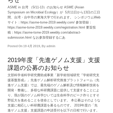
ASME in 台湾 （5/11-13）のお知らせ ASME (Asian
Symposium on Microbial Ecology）が 5月11日から13日の三日
間、台湾・台中市の東海大学で行われます。 シンポジウムWeb
サイト：https://asme-tsme-2019.weebly.com/ 参加登録：
https://asme-tsme-2019.weebly.com/registration.html 要旨投
稿：https://asme-tsme-2019.weebly.com/abstract-
submission.html なお参加登録するにあ
Posted On
19 4月 2019
,
By
admin
2019年度「先進ゲノム支援」支援
課題の公募のお知らせ
文部科学省科学研究費助成事業「新学術領域研究『学術研究支
援基盤形成』」先進ゲノム解析研究推進プラットフォーム（先
進ゲノム支援）では、最先端のゲノム解析及び情報解析技術を
開発・整備し、多様な科研費課題に提供して支援することによ
り、我が国のゲノム科学ひいては生命科学のピーク作りとすそ
野拡大を進めることを使命としています。 本公募はそのような
支援に相応しい科研費課題を募るものです。 2019年度の「先
進ゲノム支援」支援課題の申請受付を以下の日程で行います。