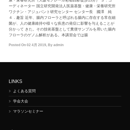
康・栄養研究所（大阪モノレール彩都西駅徒歩15分） ３．コ
ーディネーター 国立研究開発法人医薬基盤・健康・栄養研究所
ワクチン・アジュバント研究センター センター長 國澤 純
４．趣旨 近年、腸内フローラと呼ばれる腸内に存在する常在細
菌が、人の健康維持や様々な疾患の発症に影響を与えることが
分かって きた。その技術基盤として糞便サンプルを用いた腸内
フローラのゲノム解析がある。本講習会では腸
Posted On
02 4月 2019
,
By
admin
LINKS
よくある質問
学会大会
マラソンセミナー