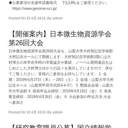
◆公募要項や支援申請書様式 下記URLをご参照ください。
https://www.genome-sci.jp/
Posted On
15 4月 2019
,
By
admin
【開催案内】日本微生物資源学会
第26回大会
日本微生物資源学会第26回大会を、山梨大学大村智記念学術館
大村記念ホールにて開催します．大村智記念学術館1階には大
村博士の本学在学時の卒業論文や業績、ノーベル賞関連品をは
じめとした大村博士ゆかりの品々を展示していますので、併せ
てご覧ください。皆様のご参加をお待ちしています。 1. 会
期：2019年6月27日（木）～29日（土） 2. 会場：山梨大学大村
記念ホール（山梨県甲府市武田4-4-37） 3. 懇親会会場：山梨大
学大学会館 4. 発表申込み締切：2019年4月19日（金） 5. 発表
要旨締切：2019年4月26日（金） 6. 大会参加の申込方法:大会
へ参加さ
Posted On
10 4月 2019
,
By
admin
【研究教育職員公募】国立情報学