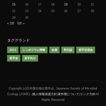
15
16
17
18
19
20
21
22
23
24
25
26
27
28
29
30
« 3月
5月 »
タググランド
2013
シンポジウム情報
会員
和文誌
若手交流会
若手会
若手向け
Copyright (c)日本微生物生態学会, Japanese Society of Microbial
Ecology (JSME). |
個人情報保護方針
|
著作権について
|
リンク方針
All
Rights Reserved