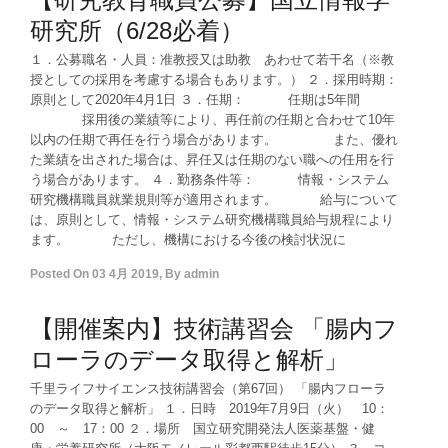
研究所（6/28必着）
１．公募職名・人員：准教授又は助教 あわせて若干名（※教
授としての採用を考慮する場合もあります。） ２．採用時期：
原則として2020年4月1日 ３．任期： 任期は5年間
採用後の業績等により、再任前の任期と合わせて10年
以内の任期で再任を行う場合があります。 また、優れ
た業績を出された場合は、昇任又は任期のない職への任用を行
う場合があります。 ４．勤務条件等： 情報・システム
研究機構職員就業規則等が適用されます。 給与について
は、原則として、情報・システム研究機構職員給与規程により
ます。 ただし、機構における今後の検討状況に
Posted On
03 4月 2019
,
By
admin
【開催案内】技術講習会 「腸内フ
ローラのデータ取得と解析」
千里ライフサイエンス技術講習会（第67回） 「腸内フローラ
のデータ取得と解析」 １．日時 2019年7月9日（火） 10：
00 ～ 17：00 ２．場所 国立研究開発法人医薬基盤・健