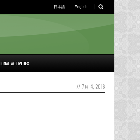
日本語
English
IONAL ACTIVITIES
//
7月 4, 2016