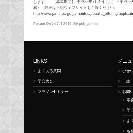
します。 【募集期間】 平成28年7月4日（月）～平成28
着） 詳細は下記ウェブサイトをご覧ください。
http://www.jamstec.go.jp/maritec/j/public_offering/applicat
Posted On
04 7月 2016
,
By
pub_admin
LINKS
メニュ
よくある質問
びせ
学会大会
一般
マラソンセミナー
お問
学
学
よ
各