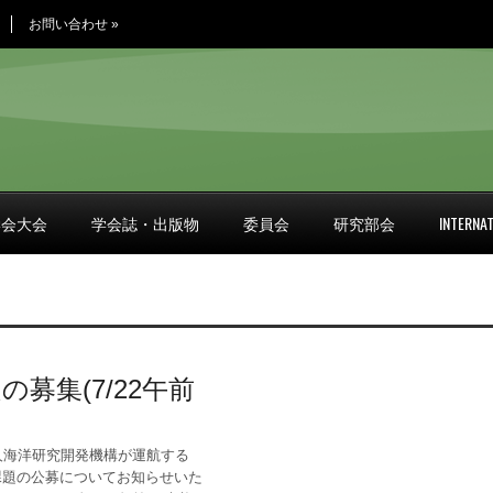
お問い合わせ
»
学会大会
学会誌・出版物
委員会
研究部会
INTERNAT
募集(7/22午前
）
人海洋研究開発機構が運航する
課題の公募についてお知らせいた