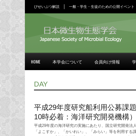
びせいぶつ解説
一般・学生・生徒のための公開イベント
HOME
本学会について
会員向け情報
DAY
平成29年度研究船利用公募課題の
10時必着：海洋研究開発機構
平成29年度の海洋研究の実施にあたり、国立研究開発法
「よこすか」、「かいれい」、「みらい」等を利用する