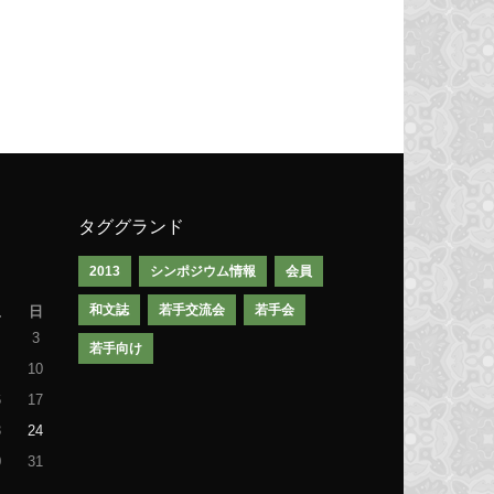
タググランド
2013
シンポジウム情報
会員
和文誌
若手交流会
若手会
土
日
3
若手向け
10
6
17
3
24
0
31