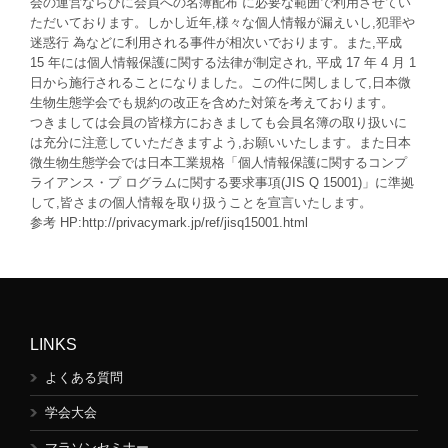
会の運営ならびに会員への名簿配布 に必要な範囲で利用させてい
ただいております。しかし近年,様々な個人情報が漏えいし,犯罪や
迷惑行 為などに利用される事件が相次いでおります。また,平成
15 年には個人情報保護に関する法律が制定され, 平成 17 年 4 月 1
日から施行されることになりました。この件に関しまして,日本微
生物生態学会でも規約の改正を含めた対策を考えております。
つきましては会員の皆様方におきましても会員名簿の取り扱いに
は充分に注意していただきますよう,お願いいたします。また日本
微生物生態学会では日本工業規格「個人情報保護に関するコンプ
ライアンス・プ ログラムに関する要求事項(JIS Q 15001)」に準拠
して,皆さまの個人情報を取り扱うことを宣言いたします。
参考 HP:http://privacymark.jp/ref/jisq15001.html
LINKS
よくある質問
学会大会
マラソンセミナー